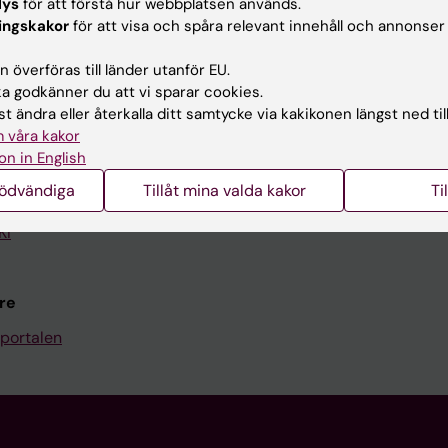
lys
för att förstå hur webbplatsen används.
Kontakta och besök KI
ingskakor
för att visa och spåra relevant innehåll och annonser
Universitetsbiblioteket
 överföras till länder utanför EU.
 godkänner du att vi sparar cookies.
Stöd forskning och utbildning
t ändra eller återkalla ditt samtycke via kakikonen längst ned til
Jobba på KI
 våra kakor
on in English
len
Karolinska Institutet Innovati
nödvändiga
Tillåt mina valda kakor
Ti
programwebbar
Kontakta presstjänsten
KI
re
portalen