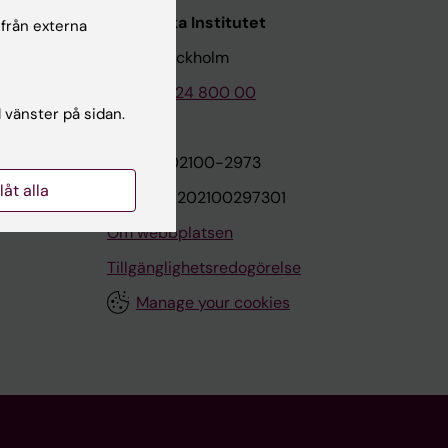
Karolinska Institutet
 från externa
171 77 Stockholm
Tel: 08-524 800 00
l vänster på sidan.
on
Org.nr: 202100-2973
llåt alla
VAT.nr: SE202100297301
Om webbplatsen
Tillgänglighetsredogörelse
Manage your cookies