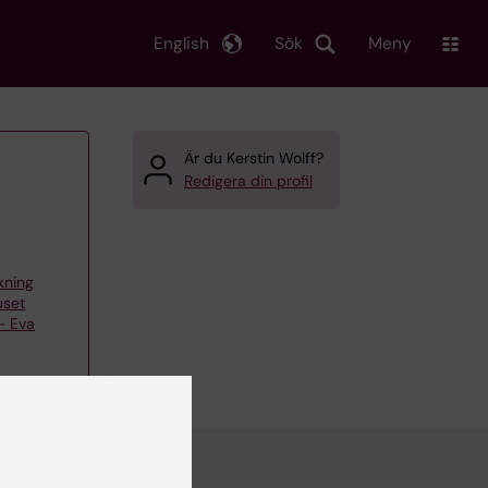
English
Sök
Meny
Är du Kerstin Wolff?
Redigera din profil
skning
uset
– Eva