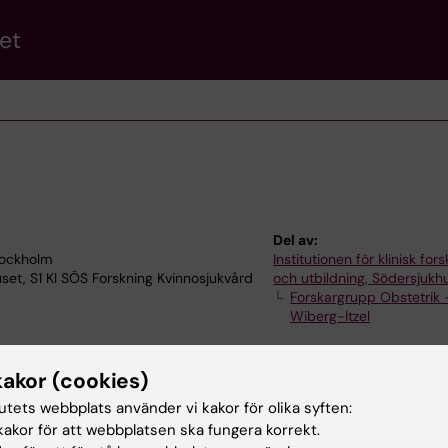
et
Del av:
tockholm
Institutionen för klinisk for
uset, S1 KI SÖS Forskning Kvinnosjukvård
och utbildning, Södersjukh
Forskargrupp Obstetrik 
Wiberg-Itzel
kakor (cookies)
tutets webbplats använder vi kakor för olika syften:
akor för att webbplatsen ska fungera korrekt.