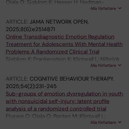
Ojala O; Sjoblom K; Hesser H; Hedman-
Alla författare
Lagerlof E; Hellner C; Bjureberg J
ARTICLE:
JAMA NETWORK OPEN.
2025;8(6):e2514871
Online Transdiagnostic Emotion Regulation
Treatment for Adolescents With Mental Health
Problems A Randomized Clinical Trial
Sjoblom K; Frankenstein K; Klintwall L; Nilbrink
Alla författare
J; Zetterqvist M; Hesser H; Hedman-Lagerlof
E; Gross JJ; Hellner C; Bellander M; Bjureberg J
ARTICLE:
COGNITIVE BEHAVIOUR THERAPY.
2025;54(2):231-245
Sub-groups of emotion dysregulation in youth
with nonsuicidal self-injury: latent profile
analysis of a randomized controlled trial
Flygare O; Ojala O; Ponten M; Klintwall L;
Alla författare
Karemyr M; Sjoblom K; Wallert J; Hellner C;