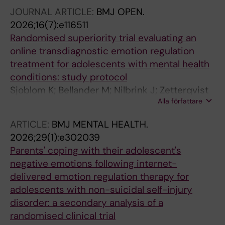
JOURNAL ARTICLE:
BMJ OPEN.
2026;16(7):e116511
Randomised superiority trial evaluating an
online transdiagnostic emotion regulation
treatment for adolescents with mental health
conditions: study protocol
Sjoblom K; Bellander M; Nilbrink J; Zetterqvist
Alla författare
M; Sampaio F; Hedman-Lagerlof E; Hellner C;
Gross JJ; Hesser H; Bjureberg J
ARTICLE:
BMJ MENTAL HEALTH.
2026;29(1):e302039
Parents' coping with their adolescent's
negative emotions following internet-
delivered emotion regulation therapy for
adolescents with non-suicidal self-injury
disorder: a secondary analysis of a
randomised clinical trial