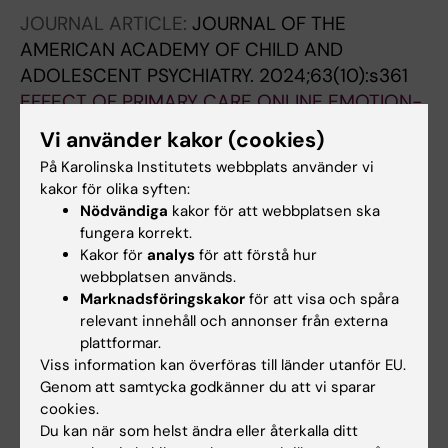
Nilbrink J; Bellander M; Bjureberg J
JOURNAL ARTICLE:
JOURNAL OF THE
AMERICAN ACADEMY OF CHILD AND
ADOLESCENT PSYCHIATRY.
2024;63(10):s361
EFFECT OF PRIMARY CARE ONLINE EMOTION-
REGULATION TREATMENT (POET): A BRIEF
Vi använder kakor (cookies)
INTERVENTION TARGETING ADOLESCENTS
På Karolinska Institutets webbplats använder vi
AGED 12-17 WITHIN FIRST-LINE MENTAL
kakor för olika syften:
HEALTH CARE
Nödvändiga
kakor för att webbplatsen ska
Sjoblom K
fungera korrekt.
Kakor för
analys
för att förstå hur
ARTICLE:
COMPUTERS IN HUMAN BEHAVIOR.
webbplatsen används.
Marknadsföringskakor
för att visa och spåra
2018;87:98-108
relevant innehåll och annonser från externa
Adding a smartphone app to internet-based
plattformar.
self-help for social anxiety: A randomized
Viss information kan överföras till länder utanför EU.
controlled trial
Genom att samtycka godkänner du att vi sparar
Boettcher J; Magnusson K; Marklund A;
cookies.
Alla författare
Du kan när som helst ändra eller återkalla ditt
Berglund E; Blomdahl R; Braun U; Delin L;