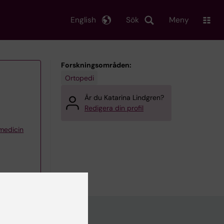
English
Sök
Meny
Forskningsområden:
Ortopedi
Är du Katarina Lindgren?
Redigera din profil
 medicin