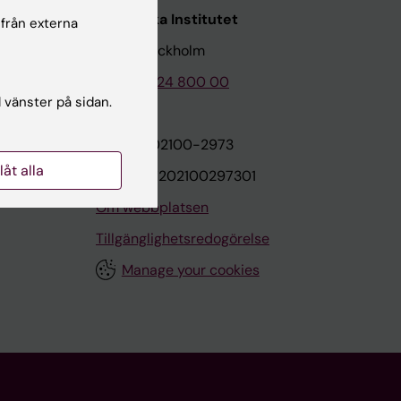
Karolinska Institutet
 från externa
171 77 Stockholm
Tel: 08-524 800 00
l vänster på sidan.
on
Org.nr: 202100-2973
llåt alla
VAT.nr: SE202100297301
Om webbplatsen
Tillgänglighetsredogörelse
Manage your cookies