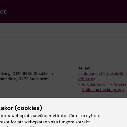
et
Del av:
ldning, CIFU, 11486 Stockholm
Institutionen för molekylär
tsmedicin, 171 76 Stockholm
och kirurgi
Idrottsmedicin – Anders
Stålmans forskargrupp
kakor (cookies)
tutets webbplats använder vi kakor för olika syften:
akor för att webbplatsen ska fungera korrekt.