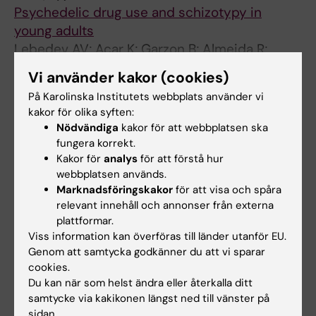
Psychedelic drug use and schizotypy in
young adults
Lebedev AV; Acar K; Garzon B; Almeida R;
Alla författare
Raback J; Aberg A; Martinsson S; Olsson A;
Vi använder kakor (cookies)
Louzolo A; Parnamets P; Lovden M; Atlas L;
På Karolinska Institutets webbplats använder vi
Ingvar M; Petrovic P
Alla övriga publikationer
kakor för olika syften:
Nödvändiga
kakor för att webbplatsen ska
fungera korrekt.
PREPRINT:
RESEARCH SQUARE.
2023
Kakor för
analys
för att förstå hur
Societal well-being is reflected in outcomes
webbplatsen används.
of antidepressant clinical trials.
Marknadsföringskakor
för att visa och spåra
Lebedev A; Acar K; Osika W; Simonsson O;
relevant innehåll och annonser från externa
Alla författare
Kringelbach M; Deco G; Ingvar M; Petrovic P
plattformar.
Viss information kan överföras till länder utanför EU.
Genom att samtycka godkänner du att vi sparar
cookies.
Du kan när som helst ändra eller återkalla ditt
Är du Kasim Acar?
samtycke via kakikonen längst ned till vänster på
Redigera din profil
sidan.