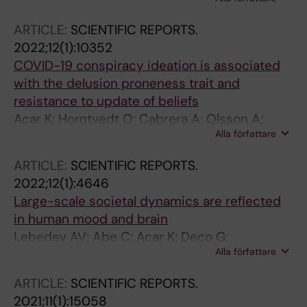
K; Ahrends C; Kringelbach ML; Ingvar M;
Olsson A; Petrovic P
ARTICLE:
SCIENTIFIC REPORTS.
2022;12(1):10352
COVID-19 conspiracy ideation is associated
with the delusion proneness trait and
resistance to update of beliefs
Acar K; Horntvedt O; Cabrera A; Olsson A;
Alla författare
Ingvar M; Lebedev AV; Petrovic P
ARTICLE:
SCIENTIFIC REPORTS.
2022;12(1):4646
Large-scale societal dynamics are reflected
in human mood and brain
Lebedev AV; Abe C; Acar K; Deco G;
Alla författare
Kringelbach ML; Ingvar M; Petrovic P
ARTICLE:
SCIENTIFIC REPORTS.
2021;11(1):15058