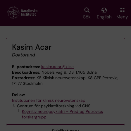
Skip
to
main
Sök
English
Meny
content
Kasim Acar
Doktorand
E-postadress:
kasim.acar@ki.se
Besöksadress:
Nobels väg 9, D3, 17165 Solna
Postadress:
K8 Klinisk neurovetenskap, K8 CPF Petrovic,
171 77 Stockholm
Del av:
Institutionen för klinisk neurovetenskap
Centrum för psykiatriforskning vid CNS
Kognitiv neuropsykiatri – Predrag Petrovics
forskargrupp