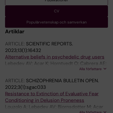
Publikationer
CV
Populärvetenskap och samverkan
Artiklar
ARTICLE:
SCIENTIFIC REPORTS.
2023;13(1):16432
Alternative beliefs in psychedelic drug users
Lebedev AV; Acar K; Horntvedt O; Cabrera AE;
Alla författare
Simonsson O; Osika W; Ingvar M; Petrovic P
ARTICLE:
SCHIZOPHRENIA BULLETIN OPEN.
2022;3(1):sgac033
Resistance to Extinction of Evaluative Fear
Conditioning in Delusion Proneness
Louzolo A; Lebedev AV; Bjornsdotter M; Acar
Alla författare