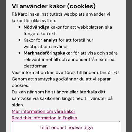
Vi använder kakor (cookies)
bland annat undersökning i Promobilia
På Karolinska Institutets webbplats använder vi
MoveAbility Lab på KTH, i samarbete med
kakor för olika syften:
Professor Lanie Gutierrez Farewik och
Nödvändiga
kakor för att webbplatsen ska
Professor Erik Fransén vid KTH.
fungera korrekt.
Kakor för
analys
för att förstå hur
Del 3 är en studie av hur hjärnan reagerar på
webbplatsen används.
proprioceptiv stimulering och har utförts i
Marknadsföringskakor
för att visa och spåra
samarbete med Professor Daniel Lundqvist
relevant innehåll och annonser från externa
och postdoc Josefine Waldthaler vid NatMEG,
plattformar.
Viss information kan överföras till länder utanför EU.
the National Facility for
Genom att samtycka godkänner du att vi sparar
Magnetoencephalography på Karolinska
cookies.
Institutet,
Du kan när som helst ändra eller återkalla ditt
samtycke via kakikonen längst ned till vänster på
Del 4 är en studie av neurodegenerativa
sidan.
tecken i hjärnan undersökt med
Mer information om våra kakor
MagnetResonanstomografi (MR) i samarbete
Read this information in English
med Professor Tobias Granberg och PhD
Tillåt endast nödvändiga