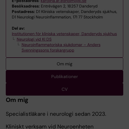
E-postadress:
karolina.af.edholm@ki.se
Besöksadress:
Entrévägen 2, 18257 Danderyd
Postadress:
D1 Kliniska vetenskaper, Danderyds sjukhus,
D1 Neurologi Neuroinflammation, 171 77 Stockholm
Del av:
Institutionen för kliniska vetenskaper, Danderyds sjukhus
Neurologi vid KI DS
Neuroinflammatoriska sjukdomar – Anders
Svenningssons forskargrupp
Om mig
Publikationer
CV
Om mig
Specialistläkare i neurologi sedan 2023.
Kliniskt verksam vid Neuroenheten