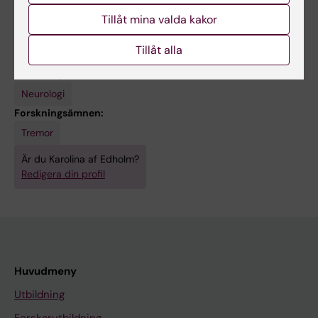
Henrik Sjöström vid Karolinska Institutet.
Tillåt mina valda kakor
Tillåt alla
Forskningsområden:
Neurologi
Forskningsämnen:
Tremor
Är du Karolina af Edholm?
Redigera din profil
Huvudmeny
Utbildning
Forskarutbildning