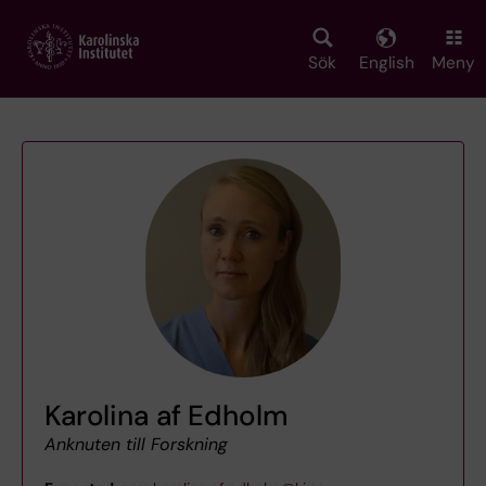
Skip
to
main
Sök
English
Meny
content
Karolina af Edholm
Anknuten till Forskning