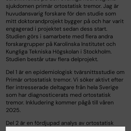
sjukdomen primär ortostatisk tremor. Jag är
huvudansvarig forskare för den studie som
mitt doktorandprojekt bygger på och har varit
engagerad i projektet sedan dess start.
Studien görs i samarbete med flera andra
forskargrupper på Karolinska Institutet och
Kungliga Tekniska Högskolan i Stockholm.
Studien består utav flera delprojekt.
Del 1 är en epidemiologisk tvärsnittsstudie om
Primär ortostatisk tremor. Vi söker aktivt efter
fler intresserade deltagare från hela Sverige
som har diagnosticerats med ortostatisk
tremor. Inkludering kommer pågå till våren
2025.
Del 2 är en fördjupad analys av ortostatisk
tremorn (skakningarna). Studien innefattar