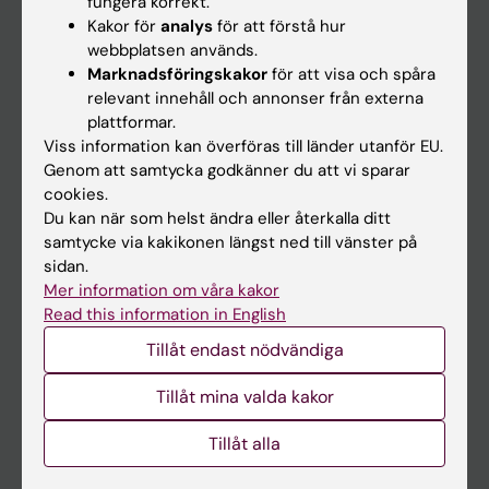
fungera korrekt.
Kakor för
analys
för att förstå hur
Student
webbplatsen används.
Ladok
Marknadsföringskakor
för att visa och spåra
relevant innehåll och annonser från externa
Canvas
plattformar.
Schema
Viss information kan överföras till länder utanför EU.
Genom att samtycka godkänner du att vi sparar
Studentmejlen
cookies.
Kurs- och programwebbar
Du kan när som helst ändra eller återkalla ditt
samtycke via kakikonen längst ned till vänster på
Student på KI
sidan.
Mer information om våra kakor
Read this information in English
Medarbetare
Tillåt endast nödvändiga
Medarbetarportalen
Tillåt mina valda kakor
Kontakta och besök KI
Tillåt alla
Universitetsbiblioteket
Stöd forskning och utbildning