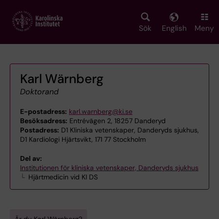
Skip
to
main
Sök
English
Meny
content
Karl Wärnberg
Doktorand
E-postadress:
karl.warnberg@ki.se
Besöksadress:
Entrévägen 2, 18257 Danderyd
Postadress:
D1 Kliniska vetenskaper, Danderyds sjukhus,
D1 Kardiologi Hjärtsvikt, 171 77 Stockholm
Del av:
Institutionen för kliniska vetenskaper, Danderyds sjukhus
Hjärtmedicin vid KI DS