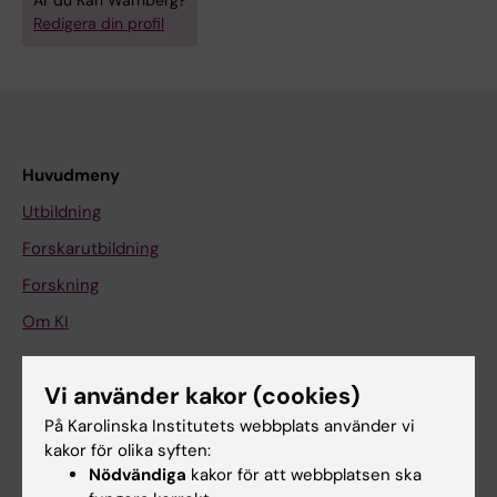
Är du Karl Wärnberg?
Redigera din profil
Huvudmeny
Utbildning
Forskarutbildning
Forskning
Om KI
Vi använder kakor (cookies)
På gång
På Karolinska Institutets webbplats använder vi
Nyheter
kakor för olika syften:
Kalender
Nödvändiga
kakor för att webbplatsen ska