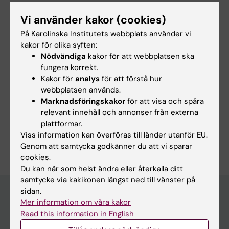
Mertens F; Sabel M; Noren-Nystrom U; Grillner
implications of nationwide germline whole
P; Nordgren A; Ljungman G; Sandgren J;
Vi använder kakor (cookies)
genome sequencing in 280 children with
Gisselsson D
solid tumors
På Karolinska Institutets webbplats använder vi
kakor för olika syften:
Tesi B; Taylan F; Lagerstedt-Robinson K; Abel
Nödvändiga
kakor för att webbplatsen ska
Alla författare
F; Hellberg M; de Stahl TD; Wessman S;
fungera korrekt.
Samuelsson S; Henning K; Frisk T; Sabel M;
Kakor för
analys
för att förstå hur
Vogt H; Nyman P; Giraud G; Wille J; Pronk CJ;
webbplatsen används.
Nystrom UN; Borssen M; Fili M; Stalhammar G;
Forskningsområden:
Marknadsföringskakor
för att visa och spåra
Herold N; Orrsjo S; Poluha A; Gonzalez CM;
relevant innehåll och annonser från externa
Cancer och onkologi
Pediatrik
plattformar.
Arvidsson L; Rosen A; Ekholm K; Kuchinskaya
Är du Karin Henning?
Viss information kan överföras till länder utanför EU.
E; Hallbeck A-L; Shamikh A; Mertens F;
Redigera din profil
Genom att samtycka godkänner du att vi sparar
Brandell RR; Tham E; Grillner P; Sandgren J;
cookies.
Ljungman G; Nord DG; Nordgren A
Du kan när som helst ändra eller återkalla ditt
samtycke via kakikonen längst ned till vänster på
sidan.
Mer information om våra kakor
Read this information in English
Huvudmeny