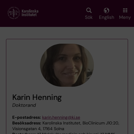
Skip
to
main
Sök
English
Meny
content
Karin Henning
Doktorand
E-postadress:
karin.henning@ki.se
Besöksadress:
Karolinska Institutet, BioClinicum J10:20,
Visionsgatan 4, 17164 Solna