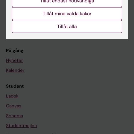
Tillåt endast nödvändiga
Utbildning
Forskarutbildning
Tillåt mina valda kakor
Forskning
Tillåt alla
Om KI
På gång
Nyheter
Kalender
Student
Ladok
Canvas
Schema
Studentmejlen