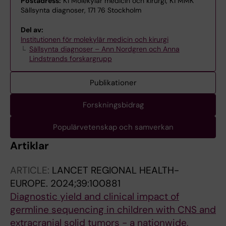
Postadress:
K1 Molekylär medicin och kirurgi, K1 MMK
Sällsynta diagnoser, 171 76 Stockholm
Del av:
Institutionen för molekylär medicin och kirurgi
Sällsynta diagnoser – Ann Nordgren och Anna
Lindstrands forskargrupp
Publikationer
Forskningsbidrag
Populärvetenskap och samverkan
Artiklar
ARTICLE:
LANCET REGIONAL HEALTH-
EUROPE.
2024;39:100881
Diagnostic yield and clinical impact of
germline sequencing in children with CNS and
extracranial solid tumors - a nationwide,