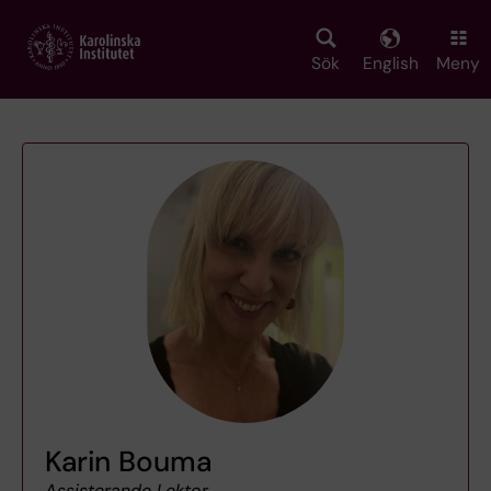
Skip
to
main
Sök
English
Meny
content
Karin Bouma
Assisterande Lektor