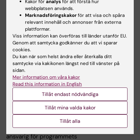
Kakor för
analys
för att förstå hur
och behandling för patienter med
webbplatsen används.
hjärtsjukdom.
Marknadsföringskakor
för att visa och spåra
relevant innehåll och annonser från externa
plattformar.
Viss information kan överföras till länder utanför EU.
Undervisning
Genom att samtycka godkänner du att vi sparar
cookies.
Jag är djupt engagerad i Biomedicinska
Du kan när som helst ändra eller återkalla ditt
analytikerprogrammen (på både kandidat-
samtycke via kakikonen längst ned till vänster på
sidan.
och magisternivå), där jag var biträdande
Mer information om våra kakor
programdirektor under perioden 2018–2023
Read this information in English
samt ledamot i utbildningsnämnden vid
Tillåt endast nödvändiga
Institutionen för laboratoriemedicin. Jag är
kursansvarig och examinator för flertalet
Tillåt mina valda kakor
kurser inom både kandidat- och
magisterprogrammet. Jag har också ett mer
Tillåt alla
övergripande utbildningsuppdrag som
ansvarig för programmets