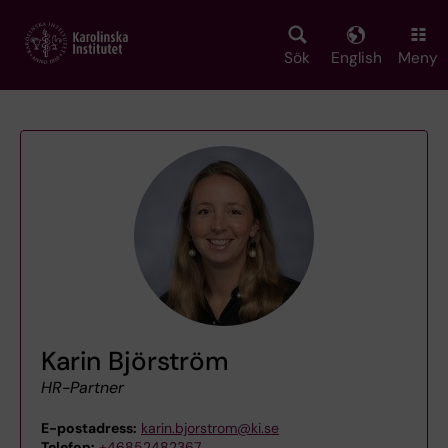
Skip
to
main
Sök
English
Meny
content
Karin Björström
HR-Partner
E-postadress:
karin.bjorstrom@ki.se
Telefon:
+46852482367