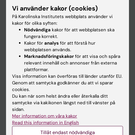
Forskarutbildning
Vi använder kakor (cookies)
Forskning
På Karolinska Institutets webbplats använder vi
kakor för olika syften:
Om KI
Nödvändiga
kakor för att webbplatsen ska
fungera korrekt.
Kakor för
analys
för att förstå hur
På gång
webbplatsen används.
Nyheter
Marknadsföringskakor
för att visa och spåra
relevant innehåll och annonser från externa
Kalender
plattformar.
Viss information kan överföras till länder utanför EU.
Student
Genom att samtycka godkänner du att vi sparar
cookies.
Ladok
Du kan när som helst ändra eller återkalla ditt
Canvas
samtycke via kakikonen längst ned till vänster på
sidan.
Schema
Mer information om våra kakor
Studentmejlen
Read this information in English
Kurs- och programwebbar
Tillåt endast nödvändiga