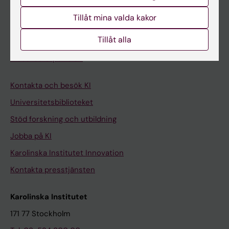
Student på KI
Tillåt mina valda kakor
Tillåt alla
Medarbetare
Medarbetarportalen
Kontakta och besök KI
Universitetsbiblioteket
Stöd forskning och utbildning
Jobba på KI
Karolinska Institutet Innovation
Kontakta presstjänsten
Karolinska Institutet
171 77 Stockholm