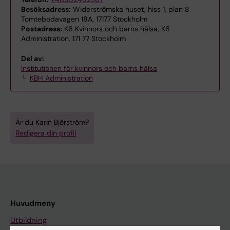
Besöksadress:
Widerströmska huset, hiss 1, plan 8
Tomtebodavägen 18A, 17177 Stockholm
Postadress:
K6 Kvinnors och barns hälsa, K6
Administration, 171 77 Stockholm
Del av:
Institutionen för kvinnors och barns hälsa
KBH Administration
Är du Karin Björström?
Redigera din profil
Huvudmeny
Utbildning