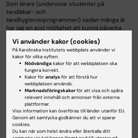
Som lärare (undervisar studenter på
tandläkar- och
tandhygienistprogrammen) sedan många år
har jag en god möjlighet att kunna påverka
de odontologiska utbildningarnas kvalitet,
Vi använder kakor (cookies)
kontinuitet och utveckling samt att på så sätt
På Karolinska Institutets webbplats använder vi
öka studenternas möjligheter att uppnå sina
kakor för olika syften:
lärandemål vilket bör prioriteras i framtiden.
Nödvändiga
kakor för att webbplatsen ska
Jag har undervisat både tandläkare och
fungera korrekt.
tandhygienister vilket gör att jag har god
Kakor för
analys
för att förstå hur
insikt, kännedom och förståelse för
webbplatsen används.
Marknadsföringskakor
för att visa och spåra
komplexiteten i både medellånga och längre
relevant innehåll och annonser från externa
utbildningar - inte minst behovet av
plattformar.
samarbete, vilket ofta efterfrågas av
Viss information kan överföras till länder utanför EU.
avnämarna. I framtiden är det min förhoppning
Genom att samtycka godkänner du att vi sparar
att våra utbildningar vid KI kan utveckla
cookies.
Du kan när som helst ändra eller återkalla ditt
ett större mått av interprofessionellt lärande
samtycke via kakikonen längst ned till vänster på