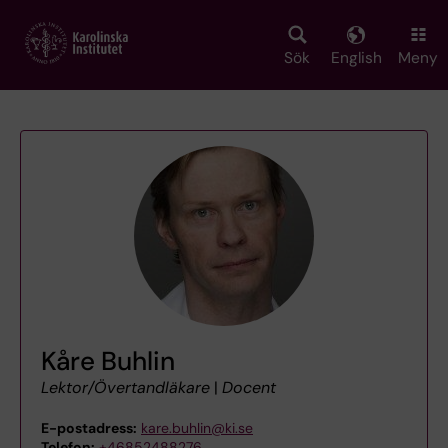
Skip
to
main
Sök
English
Meny
content
Kåre Buhlin
Lektor/Övertandläkare
|
Docent
E-postadress:
kare.buhlin@ki.se
Telefon:
+46852488276