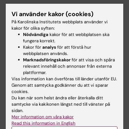
Utbildning
Vi använder kakor (cookies)
Forskarutbildning
På Karolinska Institutets webbplats använder vi
Forskning
kakor för olika syften:
Nödvändiga
kakor för att webbplatsen ska
Om KI
fungera korrekt.
Kakor för
analys
för att förstå hur
webbplatsen används.
På gång
Marknadsföringskakor
för att visa och spåra
Nyheter
relevant innehåll och annonser från externa
plattformar.
Kalender
Viss information kan överföras till länder utanför EU.
Genom att samtycka godkänner du att vi sparar
Student
cookies.
Du kan när som helst ändra eller återkalla ditt
Ladok
samtycke via kakikonen längst ned till vänster på
Canvas
sidan.
Mer information om våra kakor
Schema
Read this information in English
Studentmejlen