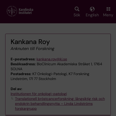
Skip
to
main
Sök
English
Meny
content
Kankana Roy
Anknuten till Forskning
E-postadress:
kankana.roy@ki.se
Besöksadress:
BioClinicum Akademiska Stråket 1, 17164
SOLNA
Postadress:
K7 Onkologi-Patologi, K7 Forskning
Lindström, 171 77 Stockholm
Del av:
Institutionen för onkologi-patologi
Translationell bröstcancerforskning: långsiktig risk och
endokrin behandlingsnytta – Linda Lindströms
forskargrupp