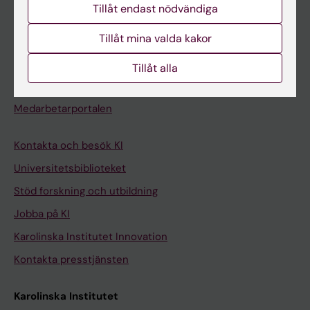
Tillåt endast nödvändiga
Kurs- och programwebbar
Tillåt mina valda kakor
Student på KI
Tillåt alla
Medarbetare
Medarbetarportalen
Kontakta och besök KI
Universitetsbiblioteket
Stöd forskning och utbildning
Jobba på KI
Karolinska Institutet Innovation
Kontakta presstjänsten
Karolinska Institutet