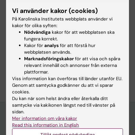
CONFERENCE PUBLICATION:
EUROPEAN
Asberg S; Wester P
Vi använder kakor (cookies)
HEART JOURNAL.
2022;43:609
Variations in atrial fibrillation screening after
På Karolinska Institutets webbplats använder vi
ischemic stroke or transient ischemic attack
kakor för olika syften:
Nödvändiga
kakor för att webbplatsen ska
in Sweden
fungera korrekt.
Straat K; Wester P; Svennberg E; Rooth EA;
Kakor för
analys
för att förstå hur
Alla författare
Laska A-C; Asberg S; Engdahl J
webbplatsen används.
Marknadsföringskakor
för att visa och spåra
relevant innehåll och annonser från externa
plattformar.
Är du Kajsa Strååt?
Viss information kan överföras till länder utanför EU.
Redigera din profil
Genom att samtycka godkänner du att vi sparar
cookies.
Du kan när som helst ändra eller återkalla ditt
samtycke via kakikonen längst ned till vänster på
sidan.
Mer information om våra kakor
Huvudmeny
Read this information in English
Utbildning
Tillåt endast nödvändiga