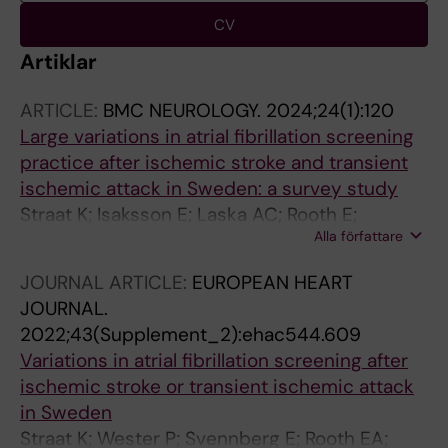
CV
Artiklar
ARTICLE:
BMC NEUROLOGY.
2024;24(1):120
Large variations in atrial fibrillation screening
practice after ischemic stroke and transient
ischemic attack in Sweden: a survey study
Straat K; Isaksson E; Laska AC; Rooth E;
Alla författare
Svennberg E; Asberg S; Wester P; Engdahl J
JOURNAL ARTICLE:
EUROPEAN HEART
JOURNAL.
2022;43(Supplement_2):ehac544.609
Variations in atrial fibrillation screening after
ischemic stroke or transient ischemic attack
in Sweden
Straat K; Wester P; Svennberg E; Rooth EA;