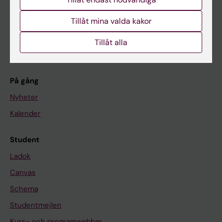
Forskarutbildning
Tillåt mina valda kakor
Forskning
Tillåt alla
Om KI
På gång
Nyheter
Kalender
Student
Ladok
Canvas
Schema
Studentmejlen
Kurs- och programwebbar