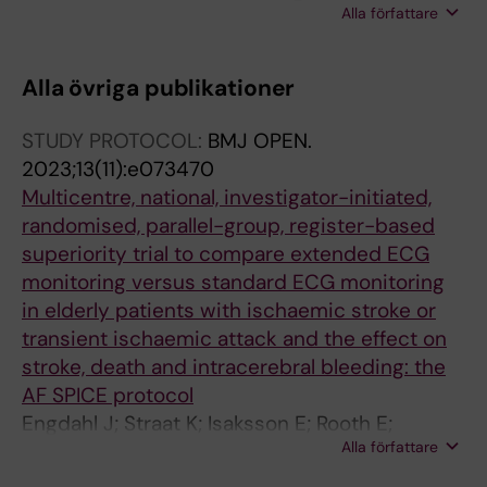
Alla författare
Laska AC; Asberg S; Engdahl J
Alla övriga publikationer
STUDY PROTOCOL:
BMJ OPEN.
2023;13(11):e073470
Multicentre, national, investigator-initiated,
randomised, parallel-group, register-based
superiority trial to compare extended ECG
monitoring versus standard ECG monitoring
in elderly patients with ischaemic stroke or
transient ischaemic attack and the effect on
stroke, death and intracerebral bleeding: the
AF SPICE protocol
Engdahl J; Straat K; Isaksson E; Rooth E;
Alla författare
Svennberg E; Norrving B; Euler MV; Hellqvist K;
Gu W; Stroem JO; Sjaelander S; Eriksson M;