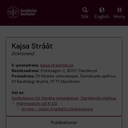
Skip
to
main
Sök
English
Meny
content
Kajsa Strååt
Doktorand
E-postadress:
kajsa.straat@ki.se
Besöksadress:
Entrévägen 2, 18257 Danderyd
Postadress:
D1 Kliniska vetenskaper, Danderyds sjukhus,
D1 Kardiologi Arytmi, 171 77 Stockholm
Del av:
Institutionen för kliniska vetenskaper, Danderyds sjukhus
Hjärtmedicin vid KI DS
Arytmi – Johan Engdahl's forskargrupp
Publikationer