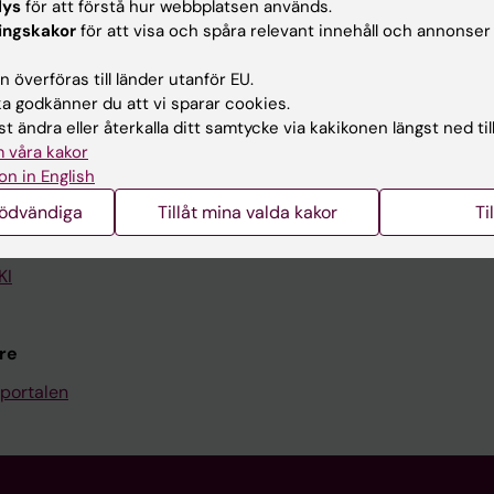
lys
för att förstå hur webbplatsen används.
ingskakor
för att visa och spåra relevant innehåll och annonser
Kontakta och besök KI
 överföras till länder utanför EU.
Universitetsbiblioteket
 godkänner du att vi sparar cookies.
Stöd forskning och utbildning
t ändra eller återkalla ditt samtycke via kakikonen längst ned til
 våra kakor
Jobba på KI
on in English
len
Karolinska Institutet Innovati
nödvändiga
Tillåt mina valda kakor
Ti
programwebbar
Kontakta presstjänsten
KI
re
portalen