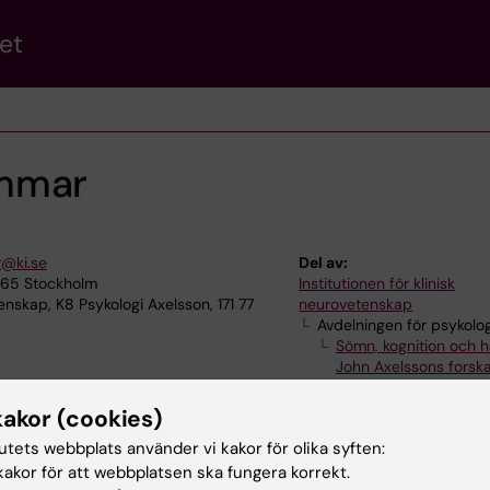
et
mmar
@ki.se
Del av:
165 Stockholm
Institutionen för klinisk
enskap, K8 Psykologi Axelsson, 171 77
neurovetenskap
Avdelningen för psykolog
Sömn, kognition och h
John Axelssons forsk
kakor (cookies)
tutets webbplats använder vi kakor för olika syften:
akor för att webbplatsen ska fungera korrekt.