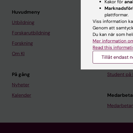
Kakor för
ana
Marknadsför
Huvudmeny
Student
plattformar.
Viss information kan
Utbildning
Ladok
Genom att samtycka
Forskarutbildning
Canvas
Du kan när som hels
Mer information om
Forskning
Schema
Read this informati
Om KI
Studentmej
Tillåt endast 
Kurs- och 
På gång
Student på 
Nyheter
Kalender
Medarbeta
Medarbetar