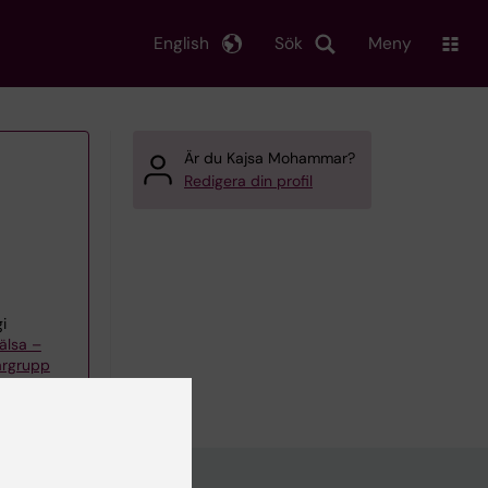
English
Sök
Meny
Är du Kajsa Mohammar?
Redigera din profil
i
älsa –
argrupp