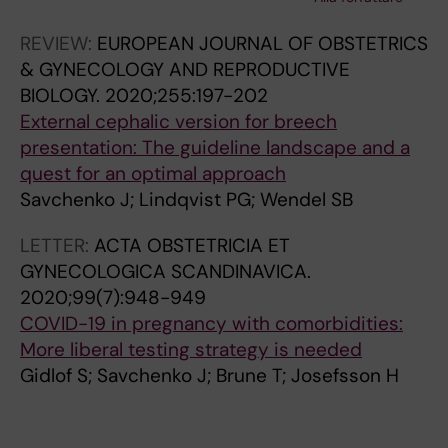
Hildebrand E; Brismar Wendel S
REVIEW:
EUROPEAN JOURNAL OF OBSTETRICS
& GYNECOLOGY AND REPRODUCTIVE
BIOLOGY.
2020;255:197-202
External cephalic version for breech
presentation: The guideline landscape and a
quest for an optimal approach
Savchenko J; Lindqvist PG; Wendel SB
LETTER:
ACTA OBSTETRICIA ET
GYNECOLOGICA SCANDINAVICA.
2020;99(7):948-949
COVID-19 in pregnancy with comorbidities:
More liberal testing strategy is needed
Gidlof S; Savchenko J; Brune T; Josefsson H