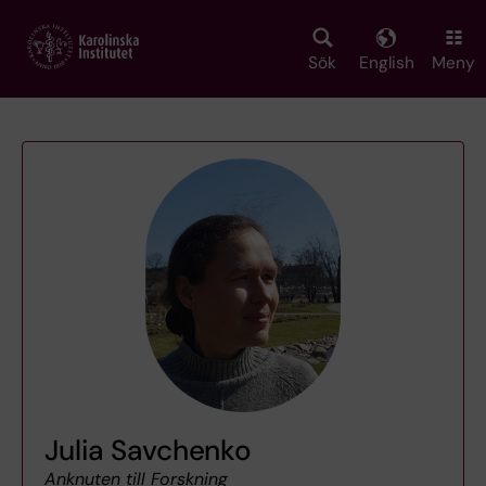
Skip
to
main
Sök
English
Meny
content
Julia Savchenko
Anknuten till Forskning