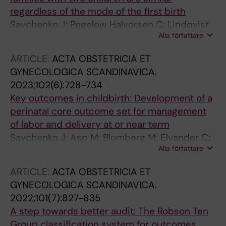
regardless of the mode of the first birth
Savchenko J; Pegelow Halvorsen C; Lindqvist
Alla författare
PG; Brismar Wendel S
ARTICLE:
ACTA OBSTETRICIA ET
GYNECOLOGICA SCANDINAVICA.
2023;102(6):728-734
Key outcomes in childbirth: Development of a
perinatal core outcome set for management
of labor and delivery at or near term
Savchenko J; Asp M; Blomberg M; Elvander C;
Alla författare
Hagman A; Halvorsen CP; Lindqvist P;
Nelander M; Skiold B; Wendel SB
ARTICLE:
ACTA OBSTETRICIA ET
GYNECOLOGICA SCANDINAVICA.
2022;101(7):827-835
A step towards better audit: The Robson Ten
Group classification system for outcomes