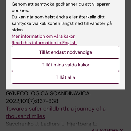
Genom att samtycka godkänner du att vi sparar
Alla författare
Hagman A; Halvorsen CP; Lindqvist P;
cookies.
Nelander M; Skiold B; Wendel SB
Du kan när som helst ändra eller återkalla ditt
REVIEW:
EUROPEAN JOURNAL OF OBSTETRICS
samtycke via kakikonen längst ned till vänster på
& GYNECOLOGY AND REPRODUCTIVE
sidan.
BIOLOGY.
2022;276:1-8
Mer information om våra kakor
Comparing apples and oranges? Variation in
Read this information in English
choice and reporting of short-term perinatal
Tillåt endast nödvändiga
outcomes of term labor: A systematic review
of Cochrane reviews
Tillåt mina valda kakor
Savchenko J; Lindqvist PG; Wendel SB
Tillåt alla
LETTER:
ACTA OBSTETRICIA ET
GYNECOLOGICA SCANDINAVICA.
2022;101(7):837-838
Towards safer childbirth: a journey of a
thousand miles
Savchenko J; Ladfors L; Hjertberg L;
Alla författare