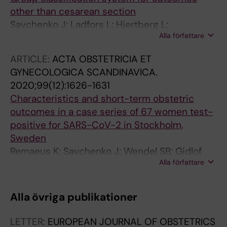
other than cesarean section
Savchenko J; Ladfors L; Hjertberg L;
Alla författare
Hildebrand E; Wendel SB
ARTICLE:
ACTA OBSTETRICIA ET
GYNECOLOGICA SCANDINAVICA.
2020;99(12):1626-1631
Characteristics and short-term obstetric
outcomes in a case series of 67 women test-
positive for SARS-CoV-2 in Stockholm,
Sweden
Remaeus K; Savchenko J; Wendel SB; Gidlof
Alla författare
SB; Graner S; Jones E; Molin J; Saltvedt S;
Wallstrom T; Pettersson K
Alla övriga publikationer
LETTER:
EUROPEAN JOURNAL OF OBSTETRICS