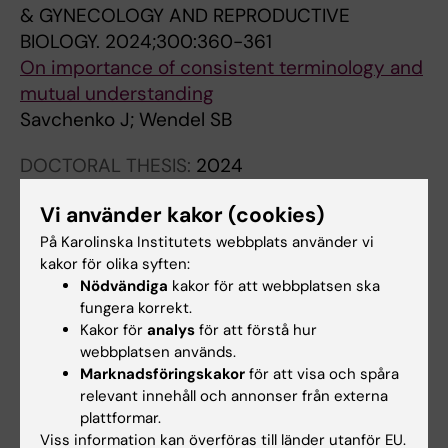
& GYNECOLOGY AND REPRODUCTIVE
BIOLOGY.
2024;300:360-361
On importance of consistent terminology and
mutual understanding
Savchenko J; Wendel SB
DOCTORAL THESIS:
2024
Benefit-harm assessment in childbirth care,
Vi använder kakor (cookies)
with breech presentation as an illustration
Savchenko J
På Karolinska Institutets webbplats använder vi
kakor för olika syften:
Nödvändiga
kakor för att webbplatsen ska
CONFERENCE PUBLICATION:
ACTA
fungera korrekt.
OBSTETRICIA ET GYNECOLOGICA
Kakor för
analys
för att förstå hur
SCANDINAVICA.
2023;102:13
webbplatsen används.
Swedish Perinatal Core Outcome Set
Marknadsföringskakor
för att visa och spåra
(SPeCOS) for management of labor and
relevant innehåll och annonser från externa
delivery at or near term
plattformar.
Viss information kan överföras till länder utanför EU.
Savchenko J; Asp M; Blomberg M; Elvander C;