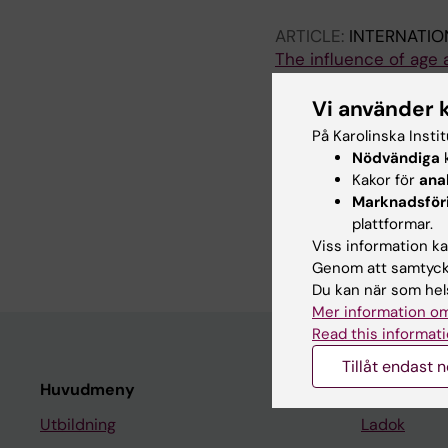
ARTICLE:
INTERNATI
The influence of age 
nationwide register s
Gyhagen J; Åkervall S
Vi använder 
På Karolinska Insti
ARTICLE:
AMERICAN 
Nödvändiga
k
61.e13
Kakor för
ana
The influence of preg
Marknadsför
prolapse surgery-a nat
plattformar.
Larsudd-Kåverud J; Gy
Viss information kan
Genom att samtycka
Du kan när som hels
Mer information om
Read this informati
Tillåt endast 
Huvudmeny
Student
Utbildning
Ladok