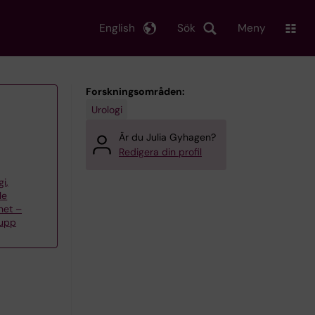
English
Sök
Meny
Forskningsområden:
Urologi
Är du Julia Gyhagen?
Redigera din profil
gi,
le
het –
rupp