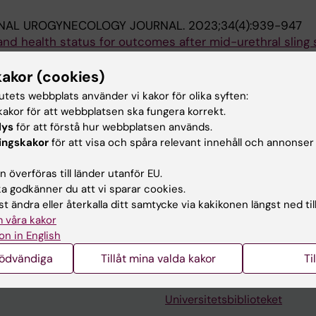
ONAL UROGYNECOLOGY JOURNAL.
2023;34(4):939-947
and health status for outcomes after mid-urethral sling 
tudy.
; Larsudd-Kåverud J; Molin M; Milsom I; Wagg A; Gyhage
kakor (cookies)
tutets webbplats använder vi kakor för olika syften:
JOURNAL OF OBSTETRICS AND GYNECOLOGY.
2023;228(1)
akor för att webbplatsen ska fungera korrekt.
lys
för att förstå hur webbplatsen används.
nancy, parity, and mode of delivery on urinary incontine
ingskakor
för att visa och spåra relevant innehåll och annonser
ional register study.
hagen J; Åkervall S; Molin M; Milsom I; Wagg A; Gyhage
 överföras till länder utanför EU.
 godkänner du att vi sparar cookies.
t ändra eller återkalla ditt samtycke via kakikonen längst ned til
 våra kakor
on in English
nödvändiga
Tillåt mina valda kakor
Ti
Kontakta och besök KI
Universitetsbiblioteket