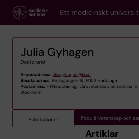
Skip
Ett medicinskt universit
to
main
content
Julia Gyhagen
Doktorand
E-postadress:
julia.gyhagen@ki.se
Besöksadress:
Blickagången 16, 14152 Huddinge
Postadress:
H1 Neurobiologi, vårdvetenskap och samhälle, H1 
Stockholm
Populärvetenskap och s
Publikationer
Artiklar