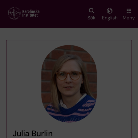
Skip
to
main
Sök
English
Meny
content
Julia Burlin