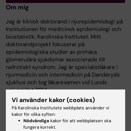
Om mig
Jag är klinisk doktorand i njurepidemiologi på
Institutionen för medicinsk epidemiologi och
biostatistik, Karolinska Institutet. Mitt
doktorandprojekt fokuserar på
epidemiologiska studier av primära
glomerulära sjukdomar associerade till
nefrotiskt syndrom. Jag är specialistläkare i
njurmedicin och intermedicin på Danderyds
sjukhus och tog läkarexamen vid Lunds
universitet 2014.
Vi använder kakor (cookies)
På Karolinska Institutets webbplats använder vi
kakor för olika syften:
Nödvändiga
kakor för att webbplatsen ska
Är du Julia Burlin?
fungera korrekt.
Redigera din profil