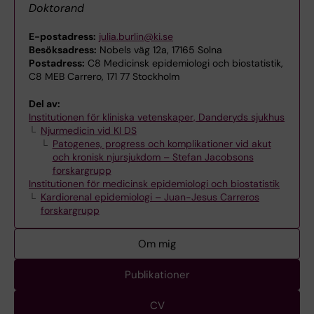
Doktorand
E-postadress:
julia.burlin@ki.se
Besöksadress:
Nobels väg 12a, 17165 Solna
Postadress:
C8 Medicinsk epidemiologi och biostatistik,
C8 MEB Carrero, 171 77 Stockholm
Del av:
Institutionen för kliniska vetenskaper, Danderyds sjukhus
Njurmedicin vid KI DS
Patogenes, progress och komplikationer vid akut
och kronisk njursjukdom – Stefan Jacobsons
forskargrupp
Institutionen för medicinsk epidemiologi och biostatistik
Kardiorenal epidemiologi – Juan-Jesus Carreros
forskargrupp
Om mig
Publikationer
CV