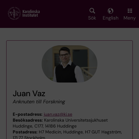
Skip
to
main
Sök
English
Meny
content
Juan Vaz
Anknuten till Forskning
E-postadress:
juan.vaz@ki.se
Besöksadress:
Karolinska Universitetssjukhuset
Huddinge, C177, 14186 Huddinge
Postadress:
H7 Medicin, Huddinge, H7 GUT Hagström,
171 77 Stockholm