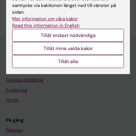
Visa alla
Skrumplever
samtycke via kakikonen längst ned till vänster på
sidan.
Är du Juan Vaz?
Mer information om våra kakor
Redigera din profil
Read this information in English
Tillåt endast nödvändiga
Tillåt mina valda kakor
Huvudmeny
Tillåt alla
Utbildning
Forskarutbildning
Forskning
Om KI
På gång
Nyheter