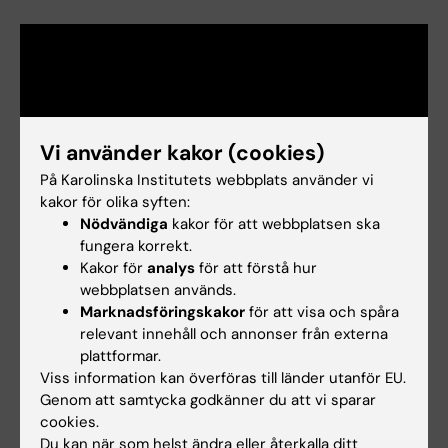
Vi använder kakor (cookies)
På Karolinska Institutets webbplats använder vi
kakor för olika syften:
Nödvändiga
kakor för att webbplatsen ska
fungera korrekt.
Kakor för
analys
för att förstå hur
webbplatsen används.
Marknadsföringskakor
för att visa och spåra
relevant innehåll och annonser från externa
Forskningsområden:
plattformar.
Cancer och onkologi
Gastroenterologi and hepatologi
Viss information kan överföras till länder utanför EU.
Forskningsämnen:
Genom att samtycka godkänner du att vi sparar
Epidemiologi
Socioekonomiska
Fettlever
Folkhälsa
Levercellskarcinom
cookies.
skillnader i hälsa
Du kan när som helst ändra eller återkalla ditt