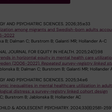
GY AND PSYCHIATRIC SCIENCES.
2026;35:e33
ilization among migrants and Swedish-born adults accoun
06-2022
a B; Dalman C; Burstrom B; Galanti MR; Hollander A-C
NAL JOURNAL FOR EQUITY IN HEALTH.
2025;24(1):98
ends in horizontal equity in mental health care utilizatio
Sweden (2006-2022).
Repeated survey-registry linked st
blonska B; Dalman C; Burstrom B; Galanti MR; Hollander 
GY AND PSYCHIATRIC SCIENCES.
2025;34:e6
ic inequalities in mental healthcare utilization in adul
ogical distress: a survey-registry linked cohort design
; Burstrom B; Jablonska B; Hollander AC
HILD & ADOLESCENT PSYCHIATRY.
2024;33(8):2581-259