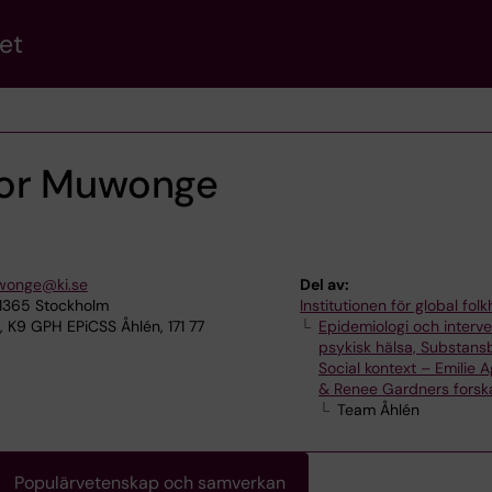
et
ior Muwonge
uwonge@ki.se
Del av:
11365 Stockholm
Institutionen för global fol
, K9 GPH EPiCSS Åhlén, 171 77
Epidemiologi och interve
psykisk hälsa, Substans
Social kontext – Emilie 
& Renee Gardners forsk
Team Åhlén
Populärvetenskap och samverkan