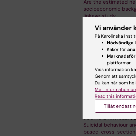
Are the estimated ne
socioeconomic backgr
linkage study
Muwonge JJ; Dalman C
Vi använder 
ARTICLE:
INTERNATIO
På Karolinska Insti
2024;33(3):e2033
Nödvändiga
k
Measuring psychologic
Kakor för
ana
Marknadsför
the six-item Kessler 
plattformar.
equipercentile equati
Viss information kan
Lundin A; Muwonge JJ;
Genom att samtycka
Du kan när som hels
ARTICLE:
LANCET PUB
Mer information om
Prevalence of parenta
Read this informati
among children in S
Pierce M; Abel KM; M
Tillåt endast 
JOURNAL ARTICLE:
J
Suicidal behaviour an
based, cross-section