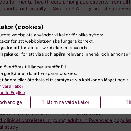
eds for mental health care among adolescents from diff
ounds met equally in Sweden? A longitudinal survey-re
; Burstrom B; de Leon AP; Galanti MR; Jablonska B; Hol
kakor (cookies)
NAL JOURNAL OF METHODS IN PSYCHIATRIC RESEARCH.
tutets webbplats använder vi kakor för olika syften:
akor för att webbplatsen ska fungera korrekt.
al distress using the 12-item general health questionna
lys
för att förstå hur webbplatsen används.
ingskakor
för att visa och spåra relevant innehåll och annonser
psychological distress scale. Psychometric comparison 
ng of the two scales
 överföras till länder utanför EU.
 Lalouni M; Ahlen J
 godkänner du att vi sparar cookies.
t ändra eller återkalla ditt samtycke via kakikonen längst ned til
LIC HEALTH.
2020;5(11):e583-e591
 våra kakor
l mental illness and association with socioeconomic ad
on in English
weden between 2006 and 2016: a population-based coho
uwonge JJ; Wicks S; Nevriana A; Hope H; Dahnan C; Kosi
nödvändiga
Tillåt mina valda kakor
Ti
OURNAL OF GLOBAL HEALTH REPORTS.
2019;3
d clinical correlates in young adults in Rwanda: a popula
al study