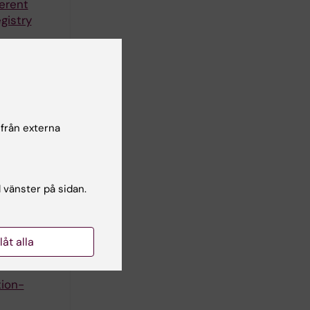
erent
gistry
lander A-C
ire and
 från externa
and
l vänster på sidan.
versity
rt study
dou K
llåt alla
tion-