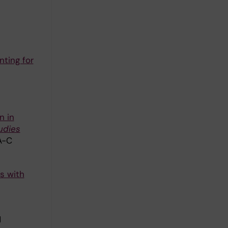
ting for
n in
udies
A-C
ts with
1