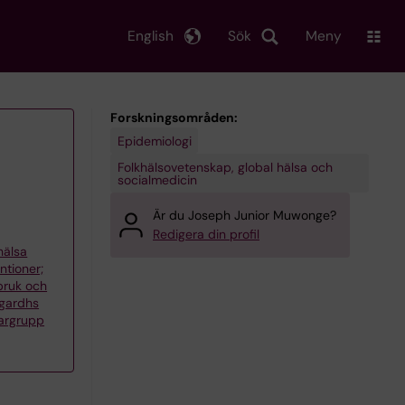
English
Sök
Meny
Forskningsområden:
Epidemiologi
Folkhälsovetenskap, global hälsa och
socialmedicin
Är du Joseph Junior Muwonge?
Redigera din profil
khälsa
ntioner;
bruk och
Agardhs
argrupp