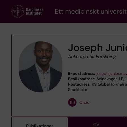
Skip
Ett medicinskt universit
to
main
content
Joseph Jun
Anknuten till Forskning
E-postadress:
joseph.junior.m
Besöksadress:
Solnavägen 1 E, 
Postadress:
K9 Global folkhälsa
Stockholm
Orcid
CV
Publikationer