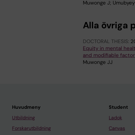
Muwonge J; Umubyeyi 
Alla övriga 
DOCTORAL THESIS:
2
Equity in mental heal
and modifiable factor
Muwonge JJ
Huvudmeny
Student
Utbildning
Ladok
Forskarutbildning
Canvas