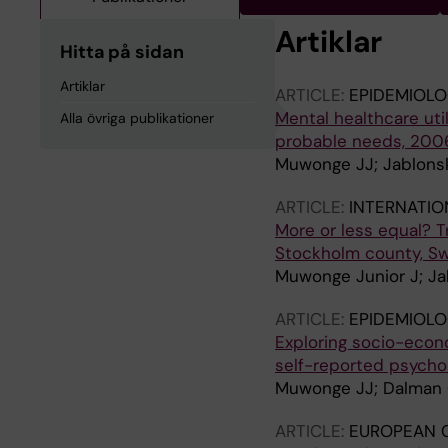
Artiklar
Hitta på sidan
Artiklar
ARTICLE:
EPIDEMIOLO
Mental healthcare ut
Alla övriga publikationer
probable needs, 20
Muwonge JJ; Jablonsk
ARTICLE:
INTERNATIO
More or less equal? Tr
Stockholm county, 
Muwonge Junior J; Ja
ARTICLE:
EPIDEMIOLO
Exploring socio-econom
self-reported psychol
Muwonge JJ; Dalman C
ARTICLE:
EUROPEAN C