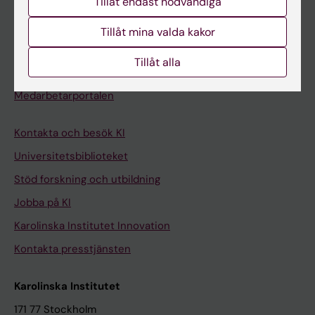
Tillåt endast nödvändiga
Kurs- och programwebbar
Student på KI
Tillåt mina valda kakor
Tillåt alla
Medarbetare
Medarbetarportalen
Kontakta och besök KI
Universitetsbiblioteket
Stöd forskning och utbildning
Jobba på KI
Karolinska Institutet Innovation
Kontakta presstjänsten
Karolinska Institutet
171 77 Stockholm