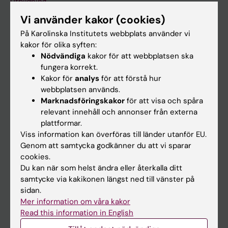
Utbildning
Vi använder kakor (cookies)
Forskarutbildning
På Karolinska Institutets webbplats använder vi
Forskning
kakor för olika syften:
Om KI
Nödvändiga
kakor för att webbplatsen ska
fungera korrekt.
Kakor för
analys
för att förstå hur
På gång
webbplatsen används.
Marknadsföringskakor
för att visa och spåra
Nyheter
relevant innehåll och annonser från externa
Kalender
plattformar.
Viss information kan överföras till länder utanför EU.
Genom att samtycka godkänner du att vi sparar
Student
cookies.
Ladok
Du kan när som helst ändra eller återkalla ditt
samtycke via kakikonen längst ned till vänster på
Canvas
sidan.
Schema
Mer information om våra kakor
Read this information in English
Studentmejlen