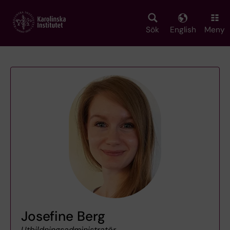
Skip
to
main
Sök
English
Meny
content
Josefine Berg
Utbildningsadministratör