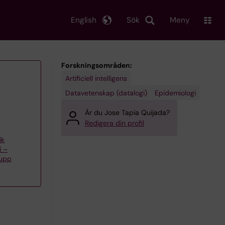
English
Sök
Meny
Forskningsområden:
Artificiell intelligens
Datavetenskap (datalogi)
Epidemiologi
Är du Jose Tapia Quijada?
Redigera din profil
ik
i –
rupp