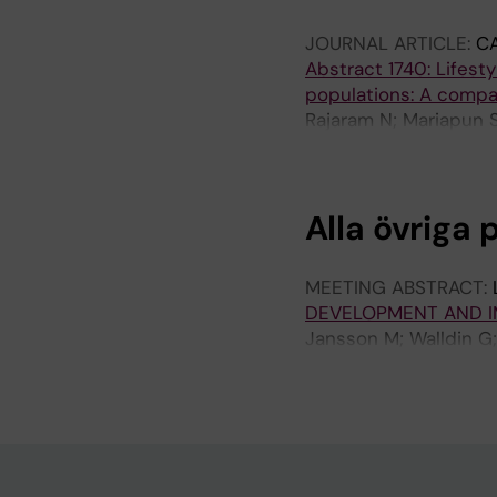
JOURNAL ARTICLE:
C
Abstract 1740: Lifes
populations: A compar
Rajaram N; Mariapun S
P; Teo S-H
Alla övriga 
MEETING ABSTRACT:
DEVELOPMENT AND I
Jansson M; Walldin G;
M; Tapia J; Lindberg 