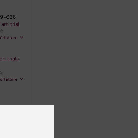
629-636
am trial
M;
författare
n trials
A;
författare
ene K
trolled