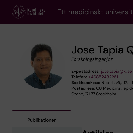
Skip
Ett medicinskt universit
to
main
content
Jose Tapia 
Forskningsingenjör
E-postadress:
jose.tapia@ki.se
Telefon:
+46852482251
Besöksadress:
Nobels väg 12a, 
Postadress:
C8 Medicinsk epide
Czene, 171 77 Stockholm
Publikationer