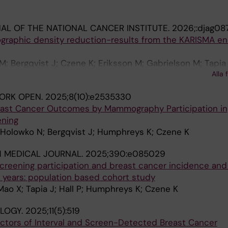
AL OF THE NATIONAL CANCER INSTITUTE.
2026;:djag08
raphic density reduction-results from the KARISMA en
; Bergqvist J; Czene K; Eriksson M; Gabrielson M; Tapia 
Alla 
ORK OPEN.
2025;8(10):e2535330
ast Cancer Outcomes by Mammography Participation in
ening
 Holowko N; Bergqvist J; Humphreys K; Czene K
H MEDICAL JOURNAL.
2025;390:e085029
reening participation and breast cancer incidence and 
 years: population based cohort study
Mao X; Tapia J; Hall P; Humphreys K; Czene K
LOGY.
2025;11(5):519
actors of Interval and Screen-Detected Breast Cancer