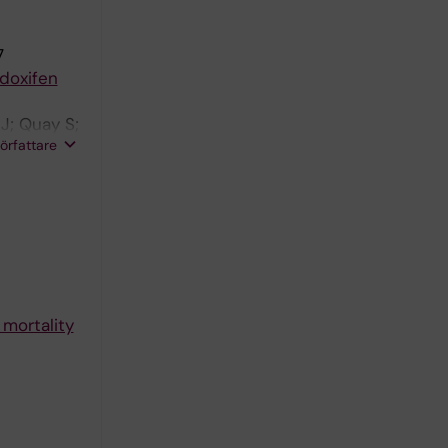
7
doxifen
J; Quay S;
författare
mortality