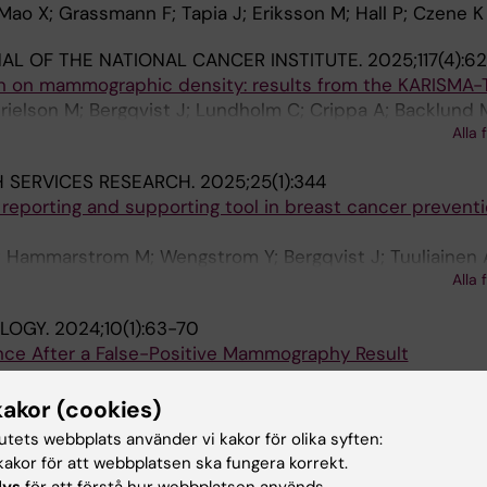
 Mao X; Grassmann F; Tapia J; Eriksson M; Hall P; Czene K
AL OF THE NATIONAL CANCER INSTITUTE.
2025;117(4):
en on mammographic density: results from the KARISMA-T
elson M; Bergqvist J; Lundholm C; Crippa A; Backlund 
Alla 
 S; Eliasson E; Eriksson M; Tapia J; Czene K; Hall P
 SERVICES RESEARCH.
2025;25(1):344
l reporting and supporting tool in breast cancer preventio
; Hammarstrom M; Wengstrom Y; Bergqvist J; Tuuliainen 
Alla 
Hall P; Backlund M
LOGY.
2024;10(1):63-70
nce After a False-Positive Mammography Result
s K; Eriksson M; Holowko N; Yang H; Tapia J; Hall P; Cz
kakor (cookies)
URNAL OF CANCER.
2023;129(1):61-71
tutets webbplats använder vi kakor för olika syften:
ose tamoxifen: results from a six-armed randomised con
akor för att webbplatsen ska fungera korrekt.
n