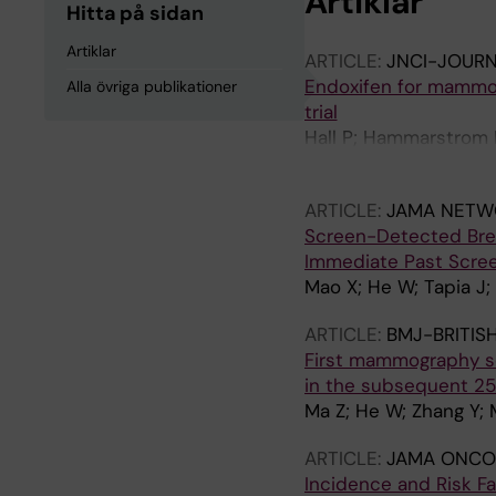
Artiklar
Hitta på sidan
Artiklar
ARTICLE:
JNCI-JOURN
Endoxifen for mammog
Alla övriga publikationer
trial
Hall P; Hammarstrom M
Nash S; Backlund M
ARTICLE:
JAMA NETW
Screen-Detected Bre
Immediate Past Scre
Mao X; He W; Tapia J;
ARTICLE:
BMJ-BRITIS
First mammography sc
in the subsequent 25
Ma Z; He W; Zhang Y; 
ARTICLE:
JAMA ONCO
Incidence and Risk F