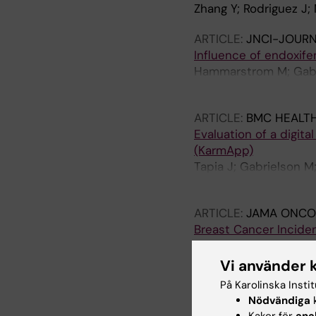
Zhang Y; Rodriguez J;
ARTICLE:
JNCI-JOURN
Influence of endoxif
Hammarstrom M; Gabri
Wengstrom Y; Borgquist
ARTICLE:
BMC HEALTH
Evaluation of a digita
(KarmApp)
Tapia J; Gabrielson M
Eriksson M; Czene K; 
ARTICLE:
JAMA ONCO
Breast Cancer Incide
Mao X; He W; Humphrey
Vi använder 
ARTICLE:
BRITISH JO
På Karolinska Insti
Side effects of low-d
Nödvändiga
k
trial in healthy wome