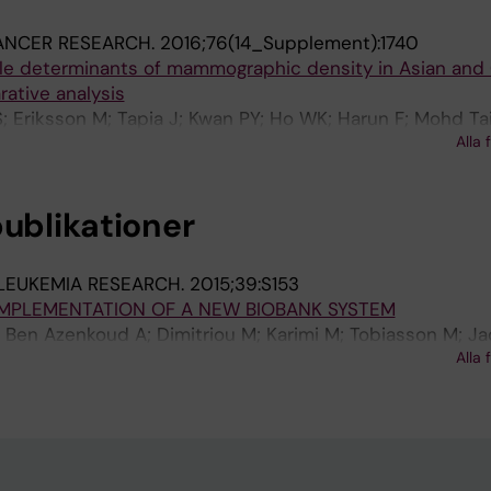
ANCER RESEARCH.
2016;76(14_Supplement):1740
tyle determinants of mammographic density in Asian and
ative analysis
; Eriksson M; Tapia J; Kwan PY; Ho WK; Harun F; Mohd Tai
Alla 
publikationer
LEUKEMIA RESEARCH.
2015;39:S153
MPLEMENTATION OF A NEW BIOBANK SYSTEM
 Ben Azenkoud A; Dimitriou M; Karimi M; Tobiasson M; J
Alla 
EH