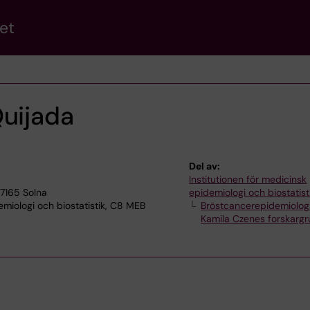
et
Quijada
Del av:
Institutionen för medicinsk
17165 Solna
epidemiologi och biostatist
miologi och biostatistik, C8 MEB
Bröstcancerepidemiolog
Kamila Czenes forskarg