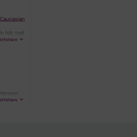
 Caucasian
b NA; Hall
författare
adersten
författare