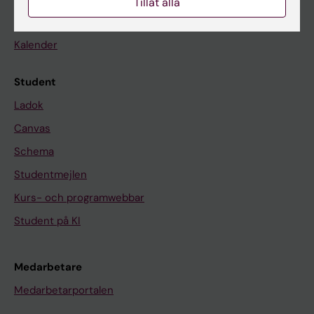
Tillåt alla
Nyheter
Kalender
Student
Ladok
Canvas
Schema
Studentmejlen
Kurs- och programwebbar
Student på KI
Medarbetare
Medarbetarportalen