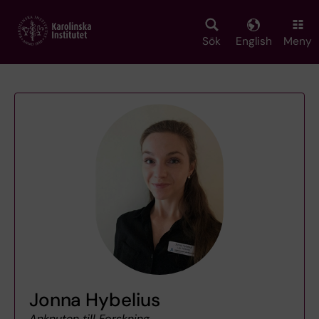
Skip
to
main
Sök
English
Meny
content
Jonna Hybelius
Anknuten till Forskning