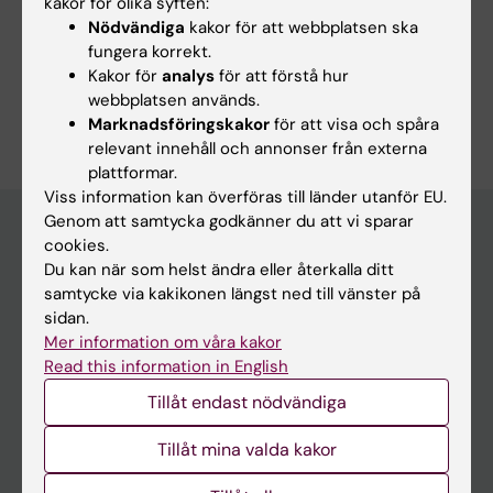
kakor för olika syften:
Metaanalys som ämne
Nödvändiga
kakor för att webbplatsen ska
fungera korrekt.
Randomiserade kliniska prövningar som ämne
Kakor för
analys
för att förstå hur
webbplatsen används.
Är du Jonna Hybelius?
Redigera din profil
Marknadsföringskakor
för att visa och spåra
relevant innehåll och annonser från externa
plattformar.
Viss information kan överföras till länder utanför EU.
Genom att samtycka godkänner du att vi sparar
cookies.
Du kan när som helst ändra eller återkalla ditt
Huvudmeny
samtycke via kakikonen längst ned till vänster på
Utbildning
sidan.
Mer information om våra kakor
Forskarutbildning
Read this information in English
Forskning
Tillåt endast nödvändiga
Om KI
Tillåt mina valda kakor
På gång