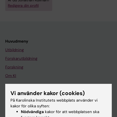
Är du Jonathan Kullman?
Redigera din profil
Huvudmeny
Utbildning
Forskarutbildning
Forskning
Om KI
Vi använder kakor (cookies)
På gång
På Karolinska Institutets webbplats använder vi
Nyheter
kakor för olika syften:
Kalender
Nödvändiga
kakor för att webbplatsen ska