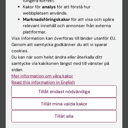
fungera korrekt.
Kakor för
analys
för att förstå hur
Student
webbplatsen används.
Ladok
Marknadsföringskakor
för att visa och spåra
relevant innehåll och annonser från externa
Canvas
plattformar.
Schema
Viss information kan överföras till länder utanför EU.
Genom att samtycka godkänner du att vi sparar
Studentmejlen
cookies.
Kurs- och programwebbar
Du kan när som helst ändra eller återkalla ditt
samtycke via kakikonen längst ned till vänster på
Student på KI
sidan.
Mer information om våra kakor
Read this information in English
Medarbetare
Tillåt endast nödvändiga
Medarbetarportalen
Tillåt mina valda kakor
Kontakta och besök KI
Tillåt alla
Universitetsbiblioteket
Stöd forskning och utbildning