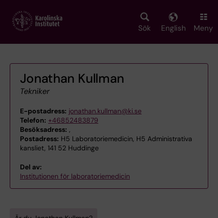
Skip
to
main
Sök
English
Meny
content
Jonathan Kullman
Tekniker
E-postadress:
jonathan.kullman@ki.se
Telefon:
+46852483879
Besöksadress:
,
Postadress:
H5 Laboratoriemedicin, H5 Administrativa
kansliet, 141 52 Huddinge
Del av:
Institutionen för laboratoriemedicin