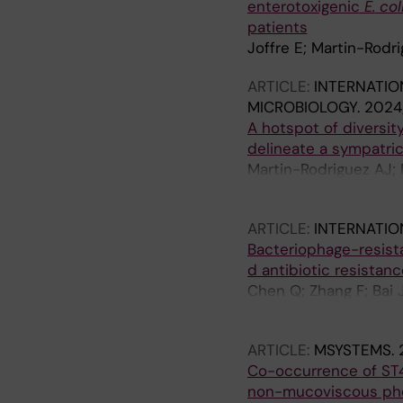
enterotoxigenic
E.
col
patients
Joffre E; Martin-Rodr
ARTICLE:
INTERNATIO
MICROBIOLOGY.
2024
A hotspot of diversity
delineate a sympatri
Martin-Rodriguez AJ; 
L; Joffre E; Jensie-M
ARTICLE:
INTERNATIO
Bacteriophage-resist
d antibiotic resistan
Chen Q; Zhang F; Bai J
Zhu B; Fu L; Zhou Y
ARTICLE:
MSYSTEMS.
Co-occurrence of ST
non-mucoviscous phen