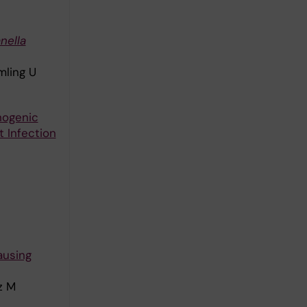
nella
mling U
hogenic
t Infection
ausing
z M