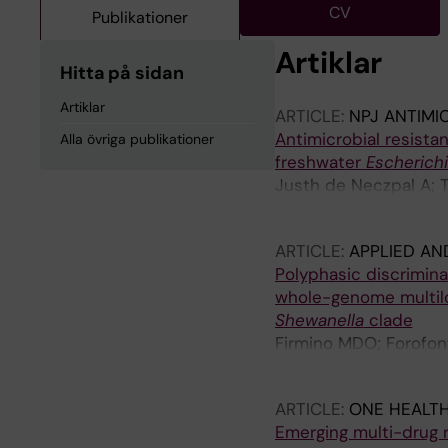
CV
Publikationer
Artiklar
Hitta på sidan
Artiklar
ARTICLE:
NPJ ANTIMI
Antimicrobial resista
Alla övriga publikationer
freshwater
Escherich
Justh de Neczpal A; Th
Sjoling A
ARTICLE:
APPLIED AN
Polyphasic discrimina
whole-genome multilo
Shewanella
clade
Firmino MDO; Forofont
Paquete CM
ARTICLE:
ONE HEALT
Emerging multi-drug 