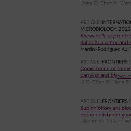
Liang Q; Chen N; Wang
AJ; Wang Y; Xiang L; X
ARTICLE:
INTERNATIO
MICROBIOLOGY.
2023;
Shewanella septentrio
Baltic Sea water and
Martin-Rodriguez AJ; 
ARTICLE:
FRONTIERS 
Coexistence of
tmexC
carrying and
bla
OXA-1
Li Q; Chen Q; Liang S
Xiong X; Hu R; Xiang L
ARTICLE:
FRONTIERS 
Subinhibitory antibio
borne resistance ge
Ding M; Ye Z; Liu L; 
R; Chen W; Zhou Y