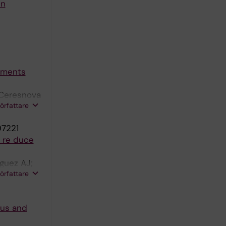
in
diments
 Ceresnova
författare
07221
 re duce
iguez AJ;
författare
ous and