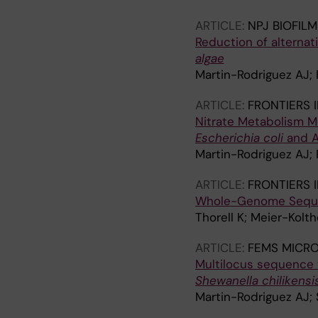
ARTICLE:
NPJ BIOFIL
Reduction of alternat
algae
Martin-Rodriguez AJ; 
ARTICLE:
FRONTIERS 
Nitrate Metabolism M
Escherichia coli
and Ac
Martin-Rodriguez AJ; 
ARTICLE:
FRONTIERS 
Whole-Genome Seque
Thorell K; Meier-Kolth
ARTICLE:
FEMS MICR
Multilocus sequence 
Shewanella chilikensi
Martin-Rodriguez AJ;