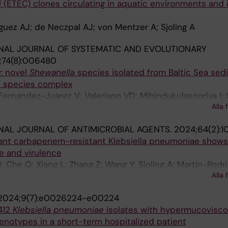
i
(ETEC) clones circulating in aquatic environments and 
iguez AJ; de Neczpal AJ; von Mentzer A; Sjoling A
NAL JOURNAL OF SYSTEMATIC AND EVOLUTIONARY
;74(8):006480
: novel
Shewanella
species isolated from Baltic Sea se
c species complex
Fernandez-Juarez V; Valeriano VD; Mihindukulasooriya I;
Alla 
arkopoulos S; Moore ERB; Sjoeling A
NAL JOURNAL OF ANTIMICROBIAL AGENTS.
2024;64(2):1
ant carbapenem-resistant Klebsiella pneumoniae shows
ce and virulence
; Che Q; Xiang L; Zhang Z; Wang Y; Sjoling A; Martin-Rodr
Alla 
2024;9(7):e0026224-e00224
412
Klebsiella pneumoniae
isolates with hypermucovisc
otypes in a short-term hospitalized patient