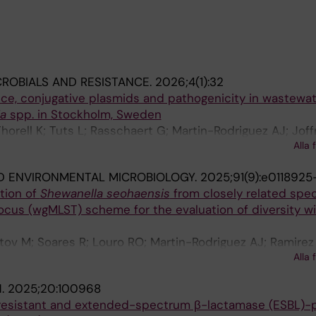
CROBIALS AND RESISTANCE.
2026;4(1):32
nce, conjugative plasmids and pathogenicity in wastewa
ia
spp. in Stockholm, Sweden
orell K; Tuts L; Rasschaert G; Martin-Rodriguez AJ; Joff
Alla 
D ENVIRONMENTAL MICROBIOLOGY.
2025;91(9):e0118925
tion of
Shewanella seohaensis
from closely related spec
cus (wgMLST) scheme for the evaluation of diversity wit
ov M; Soares R; Louro RO; Martin-Rodriguez AJ; Ramirez
Alla 
H.
2025;20:100968
resistant and extended-spectrum β-lactamase (ESBL)-p