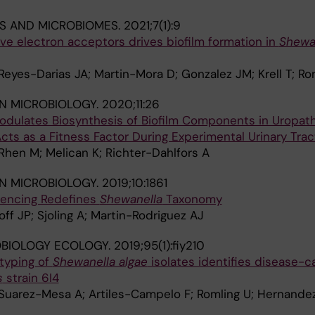
MS AND MICROBIOMES.
2021;7(1):9
ive electron acceptors drives biofilm formation in
Shewa
Reyes-Darias JA; Martin-Mora D; Gonzalez JM; Krell T; Ro
IN MICROBIOLOGY.
2020;11:26
odulates Biosynthesis of Biofilm Components in Uropat
ts as a Fitness Factor During Experimental Urinary Trac
Rhen M; Melican K; Richter-Dahlfors A
IN MICROBIOLOGY.
2019;10:1861
ncing Redefines
Shewanella
Taxonomy
off JP; Sjoling A; Martin-Rodriguez AJ
OBIOLOGY ECOLOGY.
2019;95(1):fiy210
typing of
Shewanella algae
isolates identifies disease-c
s
strain 6I4
 Suarez-Mesa A; Artiles-Campelo F; Romling U; Hernande