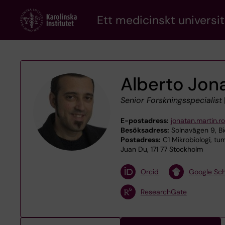
Skip
Ett medicinskt universit
to
main
content
Alberto Jon
Senior Forskningsspecialist
E-postadress:
jonatan.martin.r
Besöksadress:
Solnavägen 9, Bi
Postadress:
C1 Mikrobiologi, tu
Juan Du, 171 77 Stockholm
Orcid
Google Sch
ResearchGate