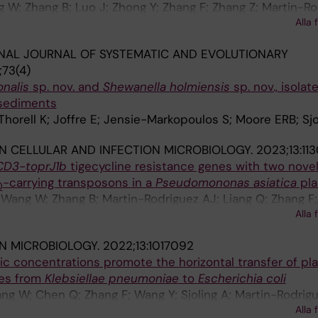
 W; Zhang B; Luo J; Zhong Y; Zhang F; Zhang Z; Martin-Ro
Alla 
iong X; Hu R; Zhou Y
NAL JOURNAL OF SYSTEMATIC AND EVOLUTIONARY
73(4)
nalis
sp. nov. and
Shewanella holmiensis
sp. nov., isolat
 sediments
Thorell K; Joffre E; Jensie-Markopoulos S; Moore ERB; Sjo
IN CELLULAR AND INFECTION MICROBIOLOGY.
2023;13:11
D3-toprJ1b
tigecycline resistance genes with two nove
-carrying transposons in a
Pseudomononas asiatica
pla
0
; Wang W; Zhang B; Martin-Rodriguez AJ; Liang Q; Zhang F;
Alla 
; Zhou Y
IN MICROBIOLOGY.
2022;13:1017092
tic concentrations promote the horizontal transfer of pl
nes from
Klebsiellae pneumoniae
to
Escherichia coli
Wang W; Chen Q; Zhang F; Wang Y; Sjoling A; Martin-Rodrig
Alla 