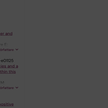
ter and
re E;
författare
-e01125
ies and a
hin this
 M;
författare
ositive