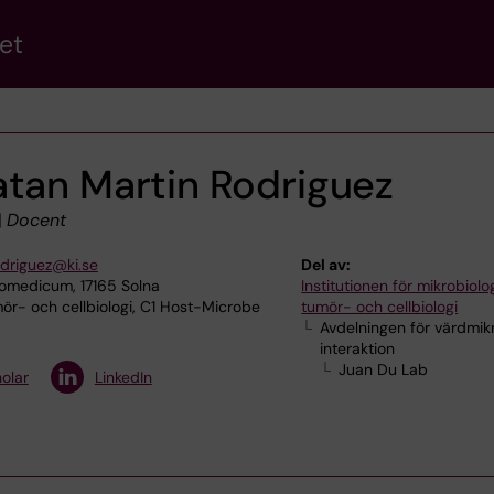
et
atan Martin Rodriguez
|
Docent
odriguez@ki.se
Del av:
omedicum, 17165 Solna
Institutionen för mikrobiolog
mör- och cellbiologi, C1 Host-Microbe
tumör- och cellbiologi
Avdelningen för värdmik
interaktion
Juan Du Lab
olar
LinkedIn