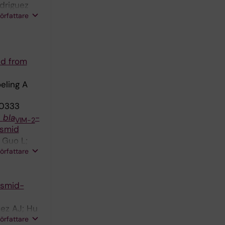
driguez
författare
ed from
eling A
30333
l
bla
-
VIM-2
smid
 Guo L;
författare
asmid-
uez AJ; Hu
författare