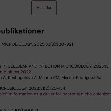
Visa fler
publikationer
N MICROBIOLOGY.
2025;33(8):920-921
S IN CELLULAR AND INFECTION MICROBIOLOGY.
2023;13:
 in biofilms 2022
a A; Kushugulova A; Mauch RM; Martin-Rodriguez AJ
MICROBIOLOGY.
2023;31(2):120-134
ofilm formation as a driver for bacterial niche colonizat
P.
2017;4(12):e005131