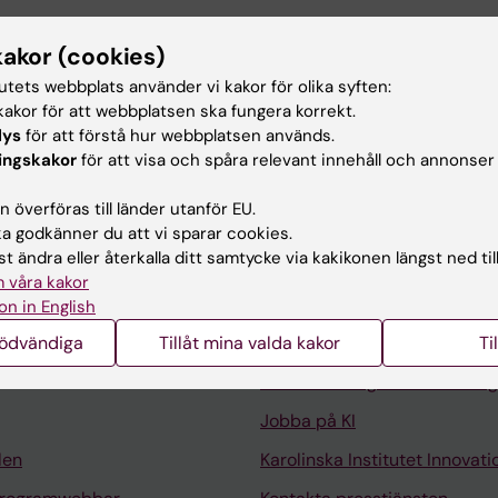
kakor (cookies)
aryot molekylärbiologi vid institutionen för cell och
 forskargrupp arbetar huvudsakligen med att försöka förs
tutets webbplats använder vi kakor för olika syften:
as under kortikal utveckling och hur mitotiskt aktiva mä
akor för att webbplatsen ska fungera korrekt.
lys
för att förstå hur webbplatsen används.
ndras från malign transformation.
ingskakor
för att visa och spåra relevant innehåll och annonser
 överföras till länder utanför EU.
 godkänner du att vi sparar cookies.
t ändra eller återkalla ditt samtycke via kakikonen längst ned til
 våra kakor
Kontakta och besök KI
on in English
nödvändiga
Tillåt mina valda kakor
Universitetsbiblioteket
Ti
Stöd forskning och utbildning
Jobba på KI
len
Karolinska Institutet Innovati