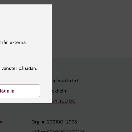
tå hur
nskliga
 från externa
l vänster på sidan.
Karolinska Institutet
llåt alla
171 77 Stockholm
Tel: 08-524 800 00
on
Org.nr: 202100-2973