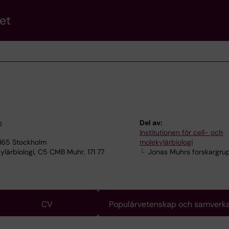
et
e
Del av:
Institutionen för cell- och
7165 Stockholm
molekylärbiologi
lärbiologi, C5 CMB Muhr, 171 77
Jonas Muhrs forskargru
CV
Populärvetenskap och samverk