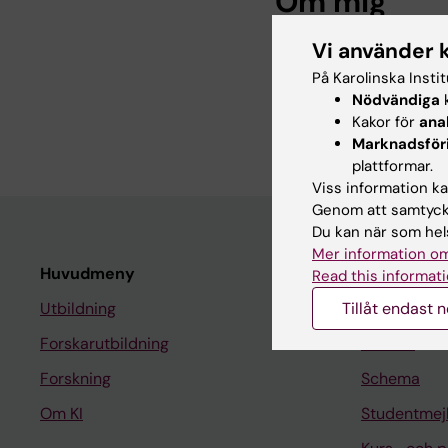
Om mig
Vi använder 
Jag är professor i euk
molekylärbiologi. Min
På Karolinska Insti
hjärnstamceller regler
Nödvändiga
k
Kakor för
ana
hjärnstamceller förhi
Marknadsför
plattformar.
Viss information kan
Genom att samtycka
Du kan när som hels
Mer information om
Huvudmeny
Student
Read this informati
Utbildning
Tillåt endast 
Ladok
Forskarutbildning
Canvas
Forskning
Schema
Om KI
Studentmej