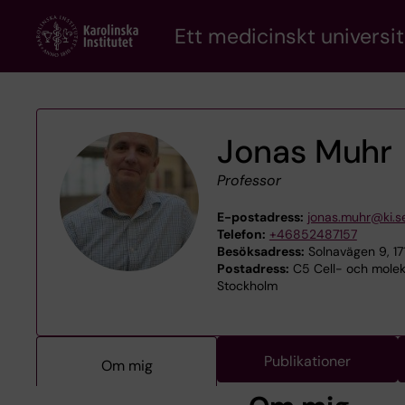
Skip
Ett medicinskt universit
to
main
content
Jonas Muhr
Professor
E-postadress:
jonas.muhr@ki.s
Telefon:
+46852487157
Besöksadress:
Solnavägen 9, 1
Postadress:
C5 Cell- och moleky
Stockholm
Publikationer
Om mig