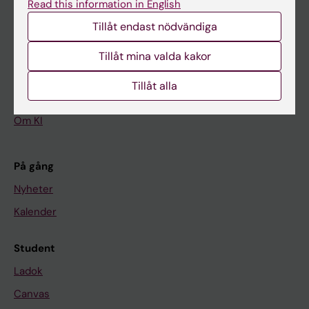
Read this information in English
Tillåt endast nödvändiga
Huvudmeny
Utbildning
Tillåt mina valda kakor
Forskarutbildning
Tillåt alla
Forskning
Om KI
På gång
Nyheter
Kalender
Student
Ladok
Canvas