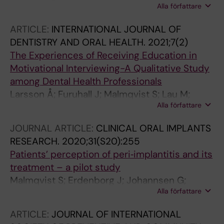
Alla författare
Barsoum C; Chavoshlu S; Malmqvist S;
Johannsen A
ARTICLE:
INTERNATIONAL JOURNAL OF
DENTISTRY AND ORAL HEALTH.
2021;7(2)
The Experiences of Receiving Education in
Motivational Interviewing-A Qualitative Study
among Dental Health Professionals
Larsson Å; Furuhall J; Malmqvist S; Lau M;
Alla författare
Erdenborg J; Johannsen A
JOURNAL ARTICLE:
CLINICAL ORAL IMPLANTS
RESEARCH.
2020;31(S20):255
Patients’ perception of peri‐implantitis and its
treatment – a pilot study
Malmqvist S; Erdenborg J; Johannsen G;
Alla författare
Johannsen A
ARTICLE:
JOURNAL OF INTERNATIONAL