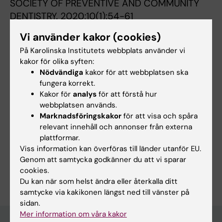
SOCIETY OF PREVENTIVE AND COMMUNITY
DENTISTRY.
2020;10(1):54-61
Stakeholder perception of the professional
Vi använder kakor (cookies)
role and competence of Swedish dental
På Karolinska Institutets webbplats använder vi
hygienists: A questionnaire and interview
kakor för olika syften:
study
Nödvändiga
kakor för att webbplatsen ska
Erdenborg J; Malmqvist S; Bjurshammar N;
fungera korrekt.
Alla författare
Johannsen G; Hultin M; Johannsen A
Kakor för
analys
för att förstå hur
webbplatsen används.
Marknadsföringskakor
för att visa och spåra
relevant innehåll och annonser från externa
Forskningsområden:
plattformar.
Odontologi
Viss information kan överföras till länder utanför EU.
Genom att samtycka godkänner du att vi sparar
Är du Jonas Erdenborg?
cookies.
Redigera din profil
Du kan när som helst ändra eller återkalla ditt
samtycke via kakikonen längst ned till vänster på
sidan.
Mer information om våra kakor