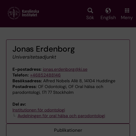
Skip
to
main
Sök
English
Meny
content
Jonas Erdenborg
Universitetsadjunkt
E-postadress:
jonas.erdenborg@ki.se
Telefon:
+46852488146
Besöksadress:
Alfred Nobels Allé 8, 14104 Huddinge
Postadress:
OF Odontologi, OF Oral hälsa och
parodontologi, 171 77 Stockholm
Del av:
Institutionen för odontologi
Avdelningen för oral hälsa och parodontologi
Publikationer