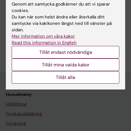
Genom att samtycka godkänner du att vi sparar
cookies.
Du kan när som helst ändra eller återkalla ditt
samtycke via kakikonen längst ned till vänster på
Forskningsområden:
sidan.
Mer information om våra kakor
Autoimmunitet och inflammation
Reumatologi
Read this information in English
Är du Jon Lampa?
Tillåt endast nödvändiga
Redigera din profil
Tillåt mina valda kakor
Tillåt alla
Huvudmeny
Utbildning
Forskarutbildning
Forskning