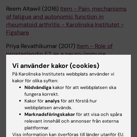
Reem Altawil (2016)
Item - Pain, mechanisms
of fatigue and autonomic function in
rheumatoid arthritis - Karolinska Institutet -
Figshare
Priya Revathikumar (2017)
Item - Role of
prostaglandin E2 as a neuro-immune
mediator in the cholinergic anti-inflammatory
Vi använder kakor (cookies)
pathway - Karolinska Institutet - Figshare
På Karolinska Institutets webbplats använder vi
kakor för olika syften:
Johanna Estelius (2018)
Item - Neuroimmune
Nödvändiga
kakor för att webbplatsen ska
mechanisms in chronic inflammation :
fungera korrekt.
translational studies of the inflammatory
Kakor för
analys
för att förstå hur
reflex - Karolinska Institutet - Figshare
webbplatsen används.
Marknadsföringskakor
för att visa och spåra
Joakim Lindqvist (2022)
Item - Pain patterns
relevant innehåll och annonser från externa
plattformar.
in early rheumatoid arthritis - Karolinska
Viss information kan överföras till länder utanför EU.
Institutet - Figshare