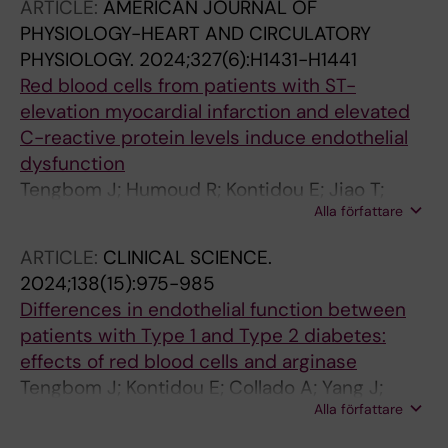
ARTICLE:
AMERICAN JOURNAL OF
Catrina S-B; Mahdi A; Carlstroem M; Martelli F;
PHYSIOLOGY-HEART AND CIRCULATORY
Pernow J; Zhou Z
PHYSIOLOGY.
2024;327(6):H1431-H1441
Red blood cells from patients with ST-
elevation myocardial infarction and elevated
C-reactive protein levels induce endothelial
dysfunction
Tengbom J; Humoud R; Kontidou E; Jiao T;
Alla författare
Yang J; Hedin U; Zhou Z; Jurga J; Collado A;
Mahdi A; Pernow J
ARTICLE:
CLINICAL SCIENCE.
2024;138(15):975-985
Differences in endothelial function between
patients with Type 1 and Type 2 diabetes:
effects of red blood cells and arginase
Tengbom J; Kontidou E; Collado A; Yang J;
Alla författare
Alvarsson M; Brinck J; Rossner S; Zhou Z;
Pernow J; Mahdi A