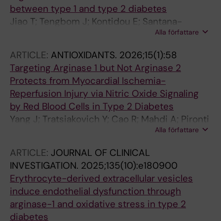
between type 1 and type 2 diabetes
Jiao T; Tengbom J; Kontidou E; Santana-
Alla författare
Garrido A; Humoud R; Alvarsson M; Manickam
K; Yang J; Mahdi A; Collado A; Pernow J; Zhou Z
ARTICLE:
ANTIOXIDANTS.
2026;15(1):58
Targeting Arginase 1 but Not Arginase 2
Protects from Myocardial Ischemia-
Reperfusion Injury via Nitric Oxide Signaling
by Red Blood Cells in Type 2 Diabetes
Yang J; Tratsiakovich Y; Cao R; Mahdi A; Pironti
Alla författare
G; Jiao T; Humoud R; Kontidou E; Tengbom J;
Collado A; Zhou Z; Cao Y; Kohler E; Mullick AE;
ARTICLE:
JOURNAL OF CLINICAL
Pernow J
INVESTIGATION.
2025;135(10):e180900
Erythrocyte-derived extracellular vesicles
induce endothelial dysfunction through
arginase-1 and oxidative stress in type 2
diabetes