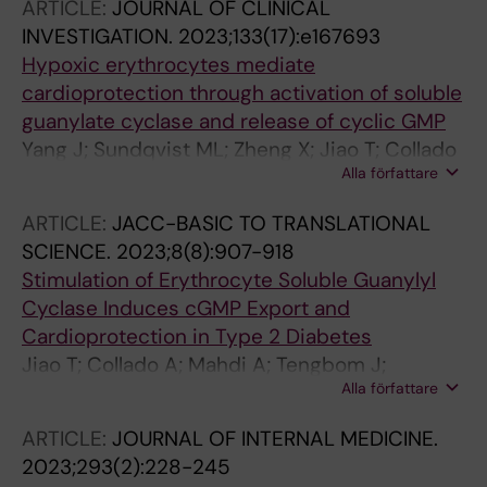
ARTICLE:
JOURNAL OF CLINICAL
INVESTIGATION.
2023;133(17):e167693
Hypoxic erythrocytes mediate
cardioprotection through activation of soluble
guanylate cyclase and release of cyclic GMP
Yang J; Sundqvist ML; Zheng X; Jiao T; Collado
Alla författare
A; Tratsiakovich Y; Mahdi A; Tengbom J;
Mergia E; Catrina S-B; Zhou Z; Carlstroem M;
ARTICLE:
JACC-BASIC TO TRANSLATIONAL
Akaike T; Cortese-Krott MM; Weitzberg E;
SCIENCE.
2023;8(8):907-918
Lundberg JO; Pernow J
Stimulation of Erythrocyte Soluble Guanylyl
Cyclase Induces cGMP Export and
Cardioprotection in Type 2 Diabetes
Jiao T; Collado A; Mahdi A; Tengbom J;
Alla författare
Tratsiakovich Y; Milne GT; Alvarsson M;
Lundberg JO; Zhou Z; Yang J; Pernow J
ARTICLE:
JOURNAL OF INTERNAL MEDICINE.
2023;293(2):228-245