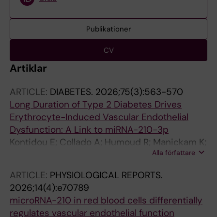
Publikationer
CV
Artiklar
ARTICLE:
DIABETES.
2026;75(3):563-570
Long Duration of Type 2 Diabetes Drives
Erythrocyte-Induced Vascular Endothelial
Dysfunction: A Link to miRNA-210-3p
Kontidou E; Collado A; Humoud R; Manickam K;
Alla författare
Tengbom J; Jiao T; Alvarsson M; Yang J;
Mellbin L; Mahdi A; Pernow J; Zhou Z
ARTICLE:
PHYSIOLOGICAL REPORTS.
2026;14(4):e70789
microRNA-210 in red blood cells differentially
regulates vascular endothelial function