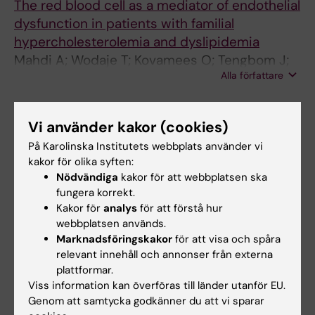
The red blood cell as a mediator of endothelial
dysfunction in patients with familial
hypercholesterolemia and dyslipidemia
Mahdi A; Wodaje T; Kovamees O; Tengbom J;
Alla författare
Zhao A; Jiao T; Henricsson M; Yang J; Zhou Z;
Nieminen AI; Levin M; Collado A; Brinck J;
ARTICLE:
BASIC RESEARCH IN CARDIOLOGY.
Pernow J
2022;117(1):46
Vi använder kakor (cookies)
Erythrocytes from patients with ST-elevation
På Karolinska Institutets webbplats använder vi
myocardial infarction induce cardioprotection
kakor för olika syften:
Nödvändiga
kakor för att webbplatsen ska
through the purinergic P2Y
receptor and
13
fungera korrekt.
nitric oxide signaling
Kakor för
analys
för att förstå hur
Jiao T; Collado A; Mahdi A; Jurga J; Tengbom J;
webbplatsen används.
Alla författare
Saleh N; Verouhis D; Bohm F; Zhou Z; Yang J;
Marknadsföringskakor
för att visa och spåra
Pernow J
relevant innehåll och annonser från externa
ARTICLE:
JACC-BASIC TO TRANSLATIONAL
plattformar.
SCIENCE.
2022;7(3):193-204
Viss information kan överföras till länder utanför EU.
Erythrocytes Induce Vascular Dysfunction in
Genom att samtycka godkänner du att vi sparar