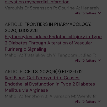
elevation myocardial infarction
Verouhis D; Sorensson P; Gourine A; Henareh
Alla författare
L; Persson J; Saleh N; Settergren M; Sundqvist
M; Tengbom J; Tornvall P; Witt N; Bohm F;
ARTICLE:
FRONTIERS IN PHARMACOLOGY.
Pernow J
2020;11:603226
Erythrocytes Induce Endothelial Injury in Type
2 Diabetes Through Alteration of Vascular
Purinergic Signaling
Mahdi A; Tratsiakovich Y; Tengbom J; Jiao T;
Alla författare
Garib L; Alvarsson M; Yang J; Pernow J; Zhou Z
ARTICLE:
CELLS.
2020;9(7):E1712-1712
Red Blood Cell Peroxynitrite Causes
Endothelial Dysfunction in Type 2 Diabetes
Mellitus via Arginase
Mahdi A; Tengbom J; Alvarsson M; Wernly B;
Alla författare
Zhou Z; Pernow J