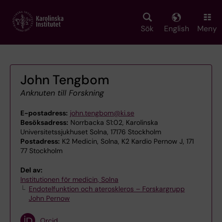
Skip
to
main
Sök
English
Meny
content
John Tengbom
Anknuten till Forskning
E-postadress:
john.tengbom@ki.se
Besöksadress:
Norrbacka S1:02, Karolinska
Universitetssjukhuset Solna, 17176 Stockholm
Postadress:
K2 Medicin, Solna, K2 Kardio Pernow J, 171
77 Stockholm
Del av:
Institutionen för medicin, Solna
Endotelfunktion och ateroskleros – Forskargrupp
John Pernow
Orcid