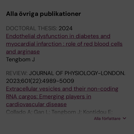
Alla övriga publikationer
DOCTORAL THESIS:
2024
Endothelial dysfunction in diabetes and
myocardial infarction : role of red blood cells
and arginase
Tengbom J
REVIEW:
JOURNAL OF PHYSIOLOGY-LONDON.
2023;601(22):4989-5009
Extracellular vesicles and their non-coding
RNA cargos: Emerging players in
cardiovascular disease
Collado A; Gan L; Tengbom J; Kontidou E;
Alla författare
Pernow J; Zhou Z