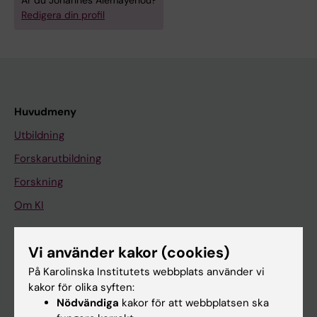
Är du Johannes Alemayehou?
Redigera din profil
Huvudmeny
Utbildning
Forskarutbildning
Forskning
Om KI
Vi använder kakor (cookies)
På gång
På Karolinska Institutets webbplats använder vi
Nyheter
kakor för olika syften:
Kalender
Nödvändiga
kakor för att webbplatsen ska