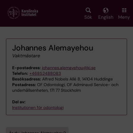
Skip
to
main
Sök
English
Meny
content
Johannes Alemayehou
Vaktmästare
E-postadress:
johannes.alemayehou@ki.se
Telefon:
+46852488083
Besöksadress:
Alfred Nobels Allé 8, 14104 Huddinge
Postadress:
OF Odontologi, OF Adminavd Service- och
underhållsenheten, 171 77 Stockholm
Del av:
Institutionen för odontologi