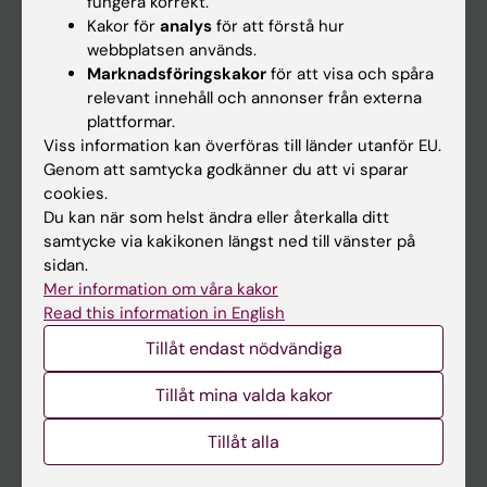
fungera korrekt.
Kakor för
analys
för att förstå hur
Student
webbplatsen används.
Ladok
Marknadsföringskakor
för att visa och spåra
relevant innehåll och annonser från externa
Canvas
plattformar.
Schema
Viss information kan överföras till länder utanför EU.
Genom att samtycka godkänner du att vi sparar
Studentmejlen
cookies.
Kurs- och programwebbar
Du kan när som helst ändra eller återkalla ditt
samtycke via kakikonen längst ned till vänster på
Student på KI
sidan.
Mer information om våra kakor
Read this information in English
Medarbetare
Tillåt endast nödvändiga
Medarbetarportalen
Tillåt mina valda kakor
Kontakta och besök KI
Tillåt alla
Universitetsbiblioteket
Stöd forskning och utbildning