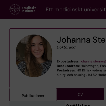
Skip
Ett medicinskt universit
to
main
content
Johanna Ste
Doktorand
E-postadress:
johanna.sterner
Besöksadress:
Hälsovägen, Enhet
Postadress:
H9 Klinisk vetenska
Kirurgi och onkologi, 141 52 Hud
CV
Publikationer