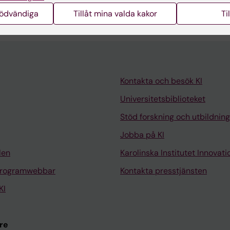
J
nödvändiga
Tillåt mina valda kakor
Ti
Kontakta och besök KI
Universitetsbiblioteket
Stöd forskning och utbildning
Jobba på KI
len
Karolinska Institutet Innovati
programwebbar
Kontakta presstjänsten
KI
re