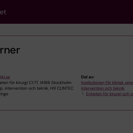
et
rner
@ki.se
Del av:
en för kirurgi C1:77, 14186 Stockholm
Institutionen för klinisk ve
p, intervention och teknik, H9 CLINTEC
intervention och teknik
dinge
Enheten för kirurgi och o