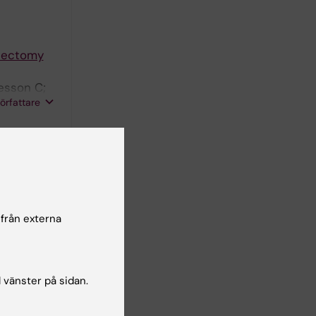
atectomy
esson C;
författare
liver and
 från externa
l vänster på sidan.
ecurrence