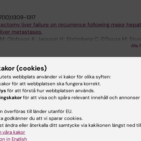
(10):1309-1317
ectomy liver failure on recurrence following major hep
liver metastases.
 M; Olofsson A; Jansson H; Strömberg C; D'Souza M; Stur
Alla 
; Gilg S; Engstrand J
48(8):1799-1806
and outcome in patients with simultaneously diagnosed 
kakor (cookies)
 colorectal cancer
tutets webbplats använder vi kakor för olika syften:
J; Hasselgren K; Stromberg C; Sturesson C
akor för att webbplatsen ska fungera korrekt.
lys
för att förstå hur webbplatsen används.
ingskakor
för att visa och spåra relevant innehåll och annonser
publikationer
 överföras till länder utanför EU.
 godkänner du att vi sparar cookies.
(2):251-253
t ändra eller återkalla ditt samtycke via kakikonen längst ned til
ondence: "impact of posthepatectomy liver failure on r
 våra kakor
ectomy for colorectal cancer liver metastases"
on in English