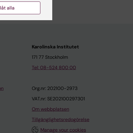
llåt alla
Karolinska Institutet
171 77 Stockholm
Tel: 08-524 800 00
on
Org.nr: 202100-2973
VAT.nr: SE202100297301
Om webbplatsen
Tillgänglighetsredogörelse
Manage your cookies