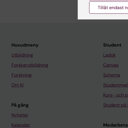
Sterner J; Engstrand 
Tillåt endast 
Huvudmeny
Student
Utbildning
Ladok
Forskarutbildning
Canvas
Forskning
Schema
Om KI
Studentmej
Kurs- och 
På gång
Student på 
Nyheter
Kalender
Medarbeta