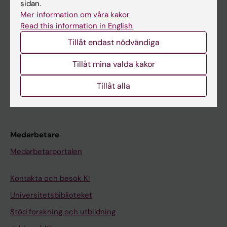
Student
sidan.
Mer information om våra kakor
Ladok
Read this information in English
Canvas
Tillåt endast nödvändiga
Schema
Tillåt mina valda kakor
Studentmejlen
Kurs- och programwebbar
Tillåt alla
Student på KI
Medarbetare
Medarbetarportalen
Kontakta och besök KI
Universitetsbiblioteket
Stöd forskning och utbildning