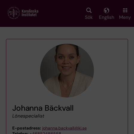
Skip
to
main
Sök
English
Meny
content
Johanna Bäckvall
Lönespecialist
E-postadress:
johanna.backvall@ki.se
Telefon:
+46852486558