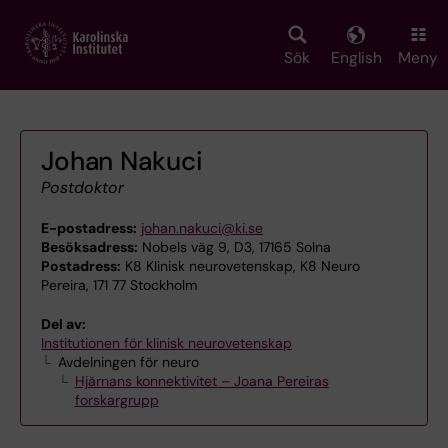
Skip
to
main
Sök
English
Meny
content
Johan Nakuci
Postdoktor
E-postadress:
johan.nakuci@ki.se
Besöksadress:
Nobels väg 9, D3, 17165 Solna
Postadress:
K8 Klinisk neurovetenskap, K8 Neuro
Pereira, 171 77 Stockholm
Del av:
Institutionen för klinisk neurovetenskap
Avdelningen för neuro
Hjärnans konnektivitet – Joana Pereiras
forskargrupp