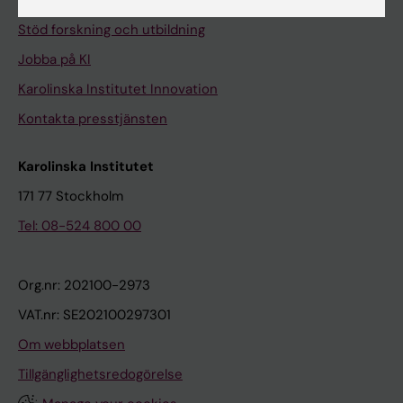
Universitetsbiblioteket
Stöd forskning och utbildning
Jobba på KI
Karolinska Institutet Innovation
Kontakta presstjänsten
Karolinska Institutet
171 77 Stockholm
Tel: 08-524 800 00
Org.nr: 202100-2973
VAT.nr: SE202100297301
Om webbplatsen
Tillgänglighetsredogörelse