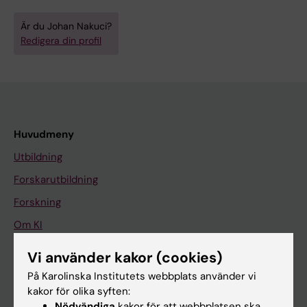
Är du Johan Nakuci?
Redigera din profil
Huvudmeny
Utbildning
Forskarutbildning
Forskning
Om KI
Vi använder kakor (cookies)
På gång
På Karolinska Institutets webbplats använder vi
kakor för olika syften:
Nyheter
Nödvändiga
kakor för att webbplatsen ska