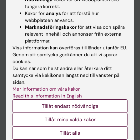
Kalender
fungera korrekt.
Kakor för
analys
för att förstå hur
webbplatsen används.
Student
Marknadsföringskakor
för att visa och spåra
Ladok
relevant innehåll och annonser från externa
plattformar.
Canvas
Viss information kan överföras till länder utanför EU.
Schema
Genom att samtycka godkänner du att vi sparar
cookies.
Studentmejlen
Du kan när som helst ändra eller återkalla ditt
Kurs- och programwebbar
samtycke via kakikonen längst ned till vänster på
sidan.
Student på KI
Mer information om våra kakor
Read this information in English
Medarbetare
Tillåt endast nödvändiga
Medarbetarportalen
Tillåt mina valda kakor
Kontakta och besök KI
Tillåt alla