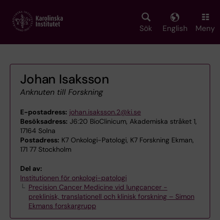
Skip
to
main
Sök
English
Meny
content
Johan Isaksson
Anknuten till Forskning
E-postadress:
johan.isaksson.2@ki.se
Besöksadress:
J6:20 BioClinicum, Akademiska stråket 1,
17164 Solna
Postadress:
K7 Onkologi-Patologi, K7 Forskning Ekman,
171 77 Stockholm
Del av:
Institutionen för onkologi-patologi
Precision Cancer Medicine vid lungcancer -
preklinisk, translationell och klinisk forskning – Simon
Ekmans forskargrupp