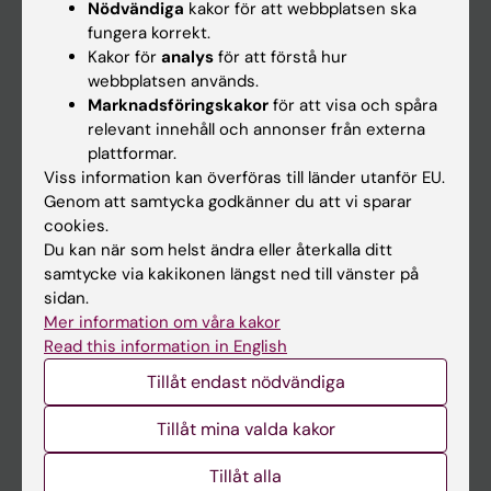
Nödvändiga
kakor för att webbplatsen ska
fungera korrekt.
Kalender
Kakor för
analys
för att förstå hur
webbplatsen används.
Student
Marknadsföringskakor
för att visa och spåra
Ladok
relevant innehåll och annonser från externa
plattformar.
Canvas
Viss information kan överföras till länder utanför EU.
Schema
Genom att samtycka godkänner du att vi sparar
cookies.
Studentmejlen
Du kan när som helst ändra eller återkalla ditt
Kurs- och programwebbar
samtycke via kakikonen längst ned till vänster på
sidan.
Student på KI
Mer information om våra kakor
Read this information in English
Medarbetare
Tillåt endast nödvändiga
Medarbetarportalen
Tillåt mina valda kakor
Kontakta och besök KI
Tillåt alla