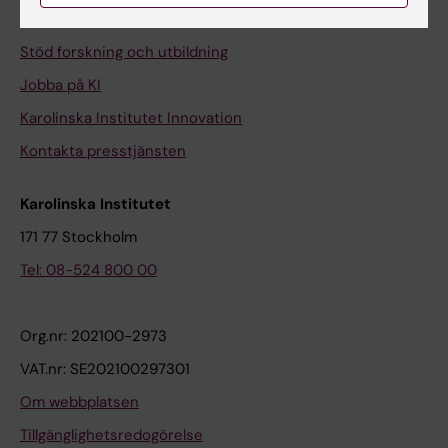
Universitetsbiblioteket
Stöd forskning och utbildning
Jobba på KI
Karolinska Institutet Innovation
Kontakta presstjänsten
Karolinska Institutet
171 77 Stockholm
Tel: 08-524 800 00
Org.nr: 202100-2973
VAT.nr: SE202100297301
Om webbplatsen
Tillgänglighetsredogörelse