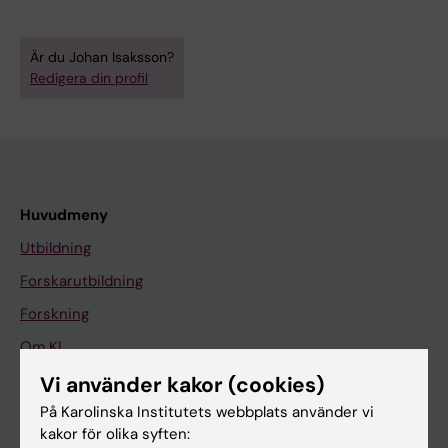
Är du Johan Isaksson?
Redigera din profil
Huvudmeny
Utbildning
Forskarutbildning
Forskning
Om KI
Vi använder kakor (cookies)
På Karolinska Institutets webbplats använder vi
På gång
kakor för olika syften:
Nyheter