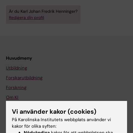
Är du Karl Johan Fredrik Henninger?
Redigera din profil
Huvudmeny
Utbildning
Forskarutbildning
Forskning
Om KI
Vi använder kakor (cookies)
På gång
På Karolinska Institutets webbplats använder vi
kakor för olika syften:
Nyheter
Nödvändiga
kakor för att webbplatsen ska