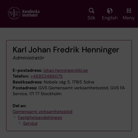
Skip
to
main
Sök
English
Meny
content
Karl Johan Fredrik Henninger
Administratör
E-postadress:
johan.henninger@ki.se
Telefon:
+46852486075
Besöksadress:
Nobels väg 5, 17165 Solna
Postadress:
GVS Gemensamt verksamhetsstöd, GVS FA
Service, 171 77 Stockholm
Del av:
Gemensamt verksamhetsstöd
Fastighetsavdelningen
Service