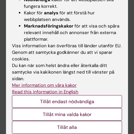
Kalender
fungera korrekt.
Kakor för
analys
för att förstå hur
webbplatsen används.
Student
Marknadsföringskakor
för att visa och spåra
Ladok
relevant innehåll och annonser från externa
plattformar.
Canvas
Viss information kan överföras till länder utanför EU.
Schema
Genom att samtycka godkänner du att vi sparar
cookies.
Studentmejlen
Du kan när som helst ändra eller återkalla ditt
Kurs- och programwebbar
samtycke via kakikonen längst ned till vänster på
sidan.
Student på KI
Mer information om våra kakor
Read this information in English
Medarbetare
Tillåt endast nödvändiga
Medarbetarportalen
Tillåt mina valda kakor
Kontakta och besök KI
Tillåt alla