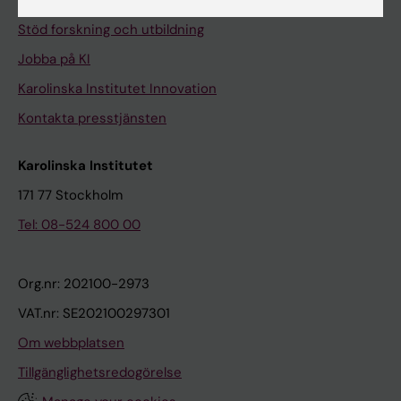
Universitetsbiblioteket
Stöd forskning och utbildning
Jobba på KI
Karolinska Institutet Innovation
Kontakta presstjänsten
Karolinska Institutet
171 77 Stockholm
Tel: 08-524 800 00
Org.nr: 202100-2973
VAT.nr: SE202100297301
Om webbplatsen
Tillgänglighetsredogörelse