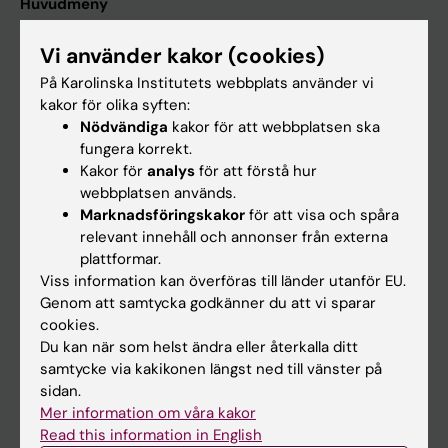
Huvudmeny
Utbildning
Vi använder kakor (cookies)
Forskarutbildning
På Karolinska Institutets webbplats använder vi
Forskning
kakor för olika syften:
Nödvändiga
kakor för att webbplatsen ska
Om KI
fungera korrekt.
Kakor för
analys
för att förstå hur
webbplatsen används.
På gång
Marknadsföringskakor
för att visa och spåra
Nyheter
relevant innehåll och annonser från externa
plattformar.
Kalender
Viss information kan överföras till länder utanför EU.
Genom att samtycka godkänner du att vi sparar
Student
cookies.
Du kan när som helst ändra eller återkalla ditt
Ladok
samtycke via kakikonen längst ned till vänster på
Canvas
sidan.
Mer information om våra kakor
Schema
Read this information in English