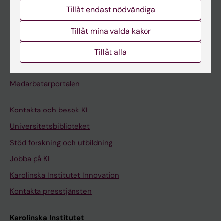
Studentmejlen
Tillåt endast nödvändiga
Kurs- och programwebbar
Tillåt mina valda kakor
Student på KI
Tillåt alla
Medarbetare
Medarbetarportalen
Kontakta och besök KI
Universitetsbiblioteket
Stöd forskning och utbildning
Jobba på KI
Karolinska Institutet Innovation
Kontakta presstjänsten
Karolinska Institutet