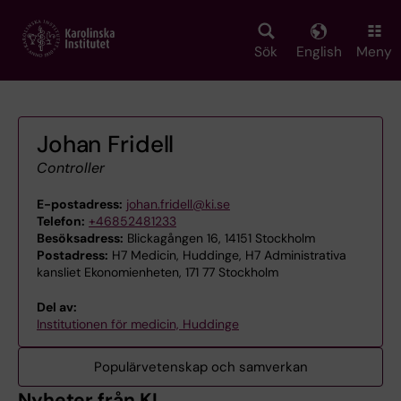
Skip
to
main
Sök
English
Meny
content
Johan Fridell
Controller
E-postadress:
johan.fridell@ki.se
Telefon:
+46852481233
Besöksadress:
Blickagången 16, 14151 Stockholm
Postadress:
H7 Medicin, Huddinge, H7 Administrativa
kansliet Ekonomienheten, 171 77 Stockholm
Del av:
Institutionen för medicin, Huddinge
Populärvetenskap och samverkan
Nyheter från KI