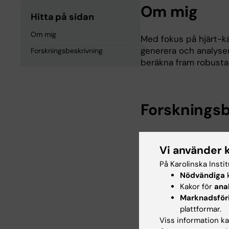
Om mig
Hitta på sidan
Om mig
Med fokus på hjärt-k
generera och analyse
Forskningsbeskrivning
beräkna fram robusta
Forskningsb
Med fokus på hjärt-kä
Vi använder 
generera och analyser
dessa beräkna fram r
På Karolinska Insti
Nätverksmodeller har e
Nödvändiga
k
diagnosticera sjukdom,
Kakor för
ana
behandlingsstrategier
Marknadsför
har min forskargrupp i
plattformar.
som tillsammans med d
Viss information kan