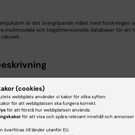
ärlsjukdom är det övergripande målet med forskningen a
ra multimodala och högdimensionella databaser för att 
 nätverk.
eskrivning
rlsjukdom är det övergripande målet med vår forskning 
kakor (cookies)
a multimodala och högdimensionell (”big”) databaser, för
obusta nätverksmodeller av humanbiologi och sjukdom.
tutets webbplats använder vi kakor för olika syften:
n stark potential att förbättra vår förmåga att tidigt
akor för att webbplatsen ska fungera korrekt.
 identifiera nya behandlingar samt att följa hur olika
lys
för att förstå hur webbplatsen används.
 påverkar sjukdomsförloppet. För att utveckla nätverks
ingskakor
för att visa och spåra relevant innehåll och annonser
nitierat en rad studier med tonvikten på bred klinisk kar
etaljerad bilddiagnostisk och flera lager av -omik data
 överföras till länder utanför EU.