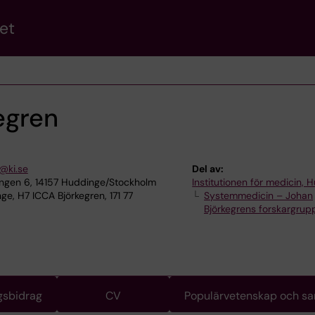
et
egren
@ki.se
Del av:
ngen 6, 14157 Huddinge/Stockholm
Institutionen för medicin, 
e, H7 ICCA Björkegren, 171 77
Systemmedicin – Johan
Björkegrens forskargrup
gsbidrag
CV
Populärvetenskap och s