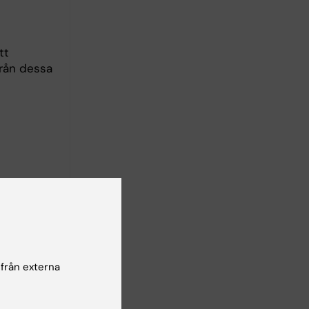
tt
från dessa
att
 att från
modeller
 från externa
aktäristik