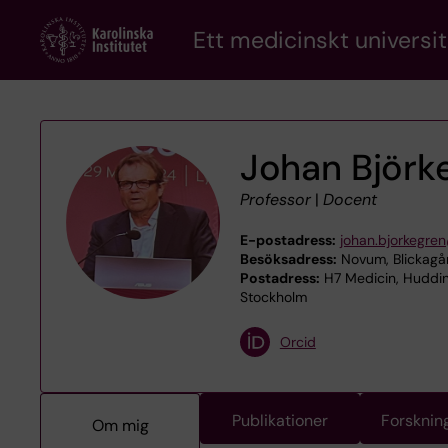
Skip
Ett medicinskt universit
to
main
content
Johan Björk
Professor
|
Docent
E-postadress:
johan.bjorkegren
Besöksadress:
Novum, Blickagå
Postadress:
H7 Medicin, Hudding
Stockholm
Orcid
Publikationer
Forsknin
Om mig