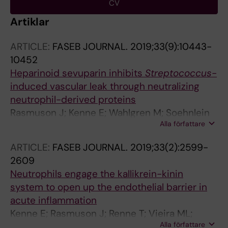
CV
Artiklar
ARTICLE:
FASEB JOURNAL.
2019;33(9):10443-
10452
Heparinoid sevuparin inhibits
Streptococcus
-
induced vascular leak through neutralizing
neutrophil-derived proteins
Rasmuson J; Kenne E; Wahlgren M; Soehnlein
Alla författare
O; Lindbom L
ARTICLE:
FASEB JOURNAL.
2019;33(2):2599-
2609
Neutrophils engage the kallikrein-kinin
system to open up the endothelial barrier in
acute inflammation
Kenne E; Rasmuson J; Renne T; Vieira ML;
Alla författare
Mueller-Esterl W; Herwald H; Lindbom L