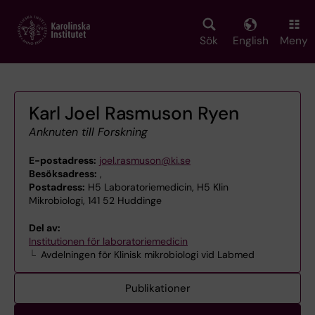
Skip
to
main
Sök
English
Meny
content
Karl Joel Rasmuson Ryen
Anknuten till Forskning
E-postadress:
joel.rasmuson@ki.se
Besöksadress:
,
Postadress:
H5 Laboratoriemedicin, H5 Klin
Mikrobiologi, 141 52 Huddinge
Del av:
Institutionen för laboratoriemedicin
Avdelningen för Klinisk mikrobiologi vid Labmed
Publikationer