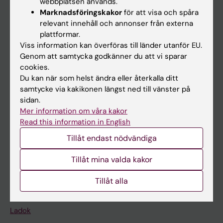
webbplatsen används.
Marknadsföringskakor
för att visa och spåra
relevant innehåll och annonser från externa
plattformar.
Huvudmeny
Viss information kan överföras till länder utanför EU.
Utbildning
Genom att samtycka godkänner du att vi sparar
cookies.
Forskarutbildning
Du kan när som helst ändra eller återkalla ditt
Forskning
samtycke via kakikonen längst ned till vänster på
sidan.
Om KI
Mer information om våra kakor
Read this information in English
På gång
Tillåt endast nödvändiga
Nyheter
Tillåt mina valda kakor
Kalender
Tillåt alla
Student
Ladok