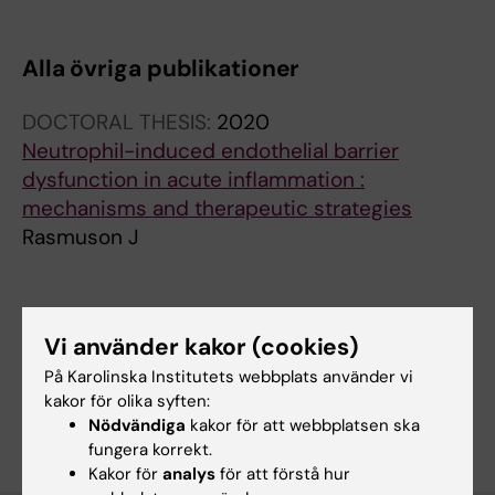
Alla övriga publikationer
DOCTORAL THESIS:
2020
Neutrophil-induced endothelial barrier
dysfunction in acute inflammation :
mechanisms and therapeutic strategies
Rasmuson J
Forskningsområden:
Vi använder kakor (cookies)
Klinisk laboratoriemedicin
På Karolinska Institutets webbplats använder vi
kakor för olika syften:
Är du Karl Joel Rasmuson Ryen?
Redigera din profil
Nödvändiga
kakor för att webbplatsen ska
fungera korrekt.
Kakor för
analys
för att förstå hur