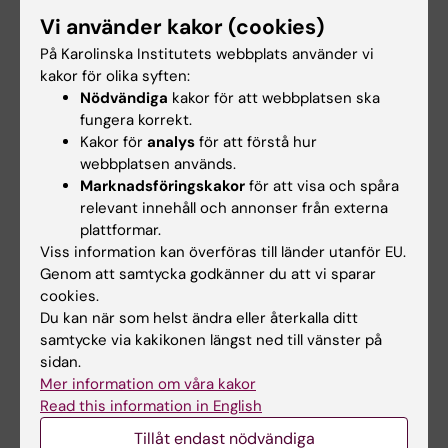
Association of clinical trial participation after
Vi använder kakor (cookies)
myocardial infarction with socioeconomic
På Karolinska Institutets webbplats använder vi
status, clinical characteristics, and outcomes
kakor för olika syften:
Ohm J; Jernberg T; Johansson D; Warnqvist A;
Nödvändiga
kakor för att webbplatsen ska
Alla författare
Leosdottir M; Hambraeus K; Svensson P
fungera korrekt.
Kakor för
analys
för att förstå hur
ARTICLE:
JAMA NETWORK OPEN.
webbplatsen används.
Marknadsföringskakor
för att visa och spåra
2021;4(3):e211129
relevant innehåll och annonser från externa
Association of Socioeconomic Status With
plattformar.
Risk Factor Target Achievements and Use of
Viss information kan överföras till länder utanför EU.
Secondary Prevention After Myocardial
Genom att samtycka godkänner du att vi sparar
Infarction
cookies.
Ohm J; Skoglund PH; Habel H; Sundstrom J;
Du kan när som helst ändra eller återkalla ditt
samtycke via kakikonen längst ned till vänster på
Alla författare
Hambraeus K; Jernberg T; Svensson P
sidan.
Mer information om våra kakor
ARTICLE:
EUROPEAN JOURNAL OF
Read this information in English
PREVENTIVE CARDIOLOGY.
2020;27(18):1944-
1952
Tillåt endast nödvändiga