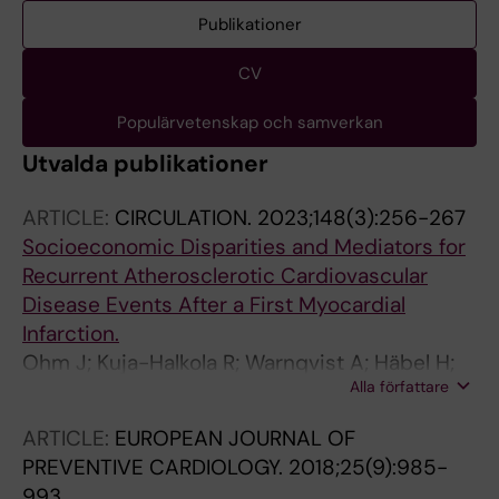
Publikationer
CV
Populärvetenskap och samverkan
Utvalda publikationer
ARTICLE:
CIRCULATION.
2023;148(3):256-267
Socioeconomic Disparities and Mediators for
Recurrent Atherosclerotic Cardiovascular
Disease Events After a First Myocardial
Infarction.
Ohm J; Kuja-Halkola R; Warnqvist A; Häbel H;
Alla författare
Skoglund PH; Sundström J; Hambraeus K;
Jernberg T; Svensson P
ARTICLE:
EUROPEAN JOURNAL OF
PREVENTIVE CARDIOLOGY.
2018;25(9):985-
993