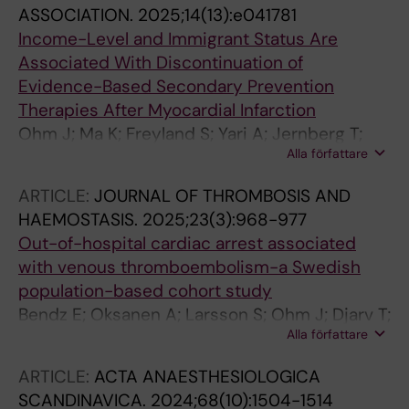
ASSOCIATION.
2025;14(13):e041781
Income-Level and Immigrant Status Are
Associated With Discontinuation of
Evidence-Based Secondary Prevention
Therapies After Myocardial Infarction
Ohm J; Ma K; Freyland S; Yari A; Jernberg T;
Alla författare
Svensson P
ARTICLE:
JOURNAL OF THROMBOSIS AND
HAEMOSTASIS.
2025;23(3):968-977
Out-of-hospital cardiac arrest associated
with venous thromboembolism-a Swedish
population-based cohort study
Bendz E; Oksanen A; Larsson S; Ohm J; Djarv T;
Alla författare
Bruzelius M
ARTICLE:
ACTA ANAESTHESIOLOGICA
SCANDINAVICA.
2024;68(10):1504-1514