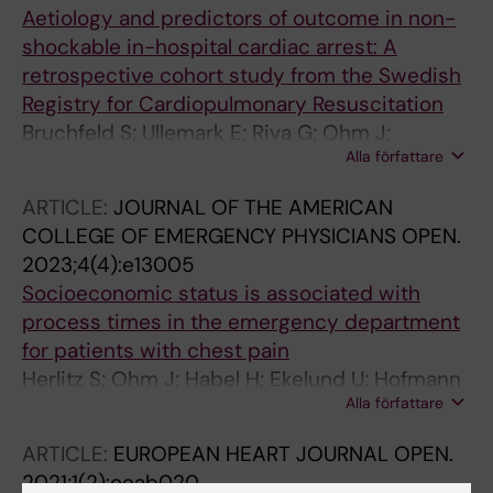
Aetiology and predictors of outcome in non-
shockable in-hospital cardiac arrest: A
retrospective cohort study from the Swedish
Registry for Cardiopulmonary Resuscitation
Bruchfeld S; Ullemark E; Riva G; Ohm J;
Alla författare
Rawshani A; Djarv T
ARTICLE:
JOURNAL OF THE AMERICAN
COLLEGE OF EMERGENCY PHYSICIANS OPEN.
2023;4(4):e13005
Socioeconomic status is associated with
process times in the emergency department
for patients with chest pain
Herlitz S; Ohm J; Habel H; Ekelund U; Hofmann
Alla författare
R; Svensson P
ARTICLE:
EUROPEAN HEART JOURNAL OPEN.
2021;1(2):oeab020