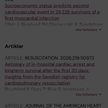
Socioeconomic status predicts second
cardiovascular event in 29,226 survivors of a
first myocardial infarction
Ohm J; Skoglund PH; Discacciati A; Sundstrom
Alla författare
J; Hambraeus K; Jernberg T; Svensson P
Artiklar
ARTICLE:
RESUSCITATION.
2026;219:110972
Aetiology of in-hospital cardiac arrest and
longterm survival after the first 30 days:
insights from the Swedish registry for
cardiopulmonary resuscitation
Bruchfeld S; Djarv T; Riva G; Israelsson J;
Alla författare
Bremer A; Arestedt K; Ohm J
ARTICLE:
JOURNAL OF THE AMERICAN HEART