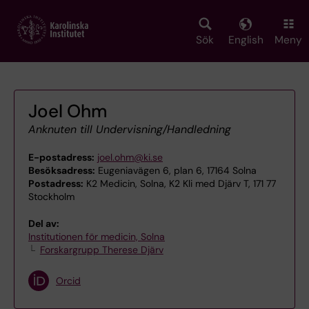
Skip
to
main
Sök
English
Meny
content
Joel Ohm
Anknuten till Undervisning/Handledning
E-postadress:
joel.ohm@ki.se
Besöksadress:
Eugeniavägen 6, plan 6, 17164 Solna
Postadress:
K2 Medicin, Solna, K2 Kli med Djärv T, 171 77
Stockholm
Del av:
Institutionen för medicin, Solna
Forskargrupp Therese Djärv
Orcid