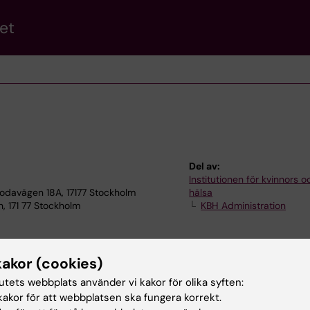
et
n
Del av:
Institutionen för kvinnors 
odavägen 18A, 17177 Stockholm
hälsa
, 171 77 Stockholm
KBH Administration
kakor (cookies)
tutets webbplats använder vi kakor för olika syften:
akor för att webbplatsen ska fungera korrekt.