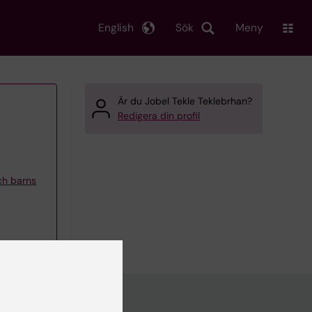
English
Sök
Meny
Är du Jobel Tekle Teklebrhan?
Redigera din profil
och barns