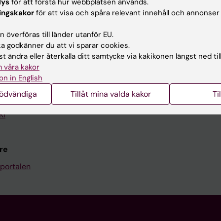
lys
för att förstå hur webbplatsen används.
Kontakta och besök KI
ingskakor
för att visa och spåra relevant innehåll och annonser
Universitetsbiblioteket
 överföras till länder utanför EU.
 godkänner du att vi sparar cookies.
Stöd forskning och utbildning
t ändra eller återkalla ditt samtycke via kakikonen längst ned til
Jobba på KI
 våra kakor
on in English
len
Karolinska Institutet Innovati
nödvändiga
Tillåt mina valda kakor
Ti
programwebbar
Kontakta presstjänsten
KI
re
portalen