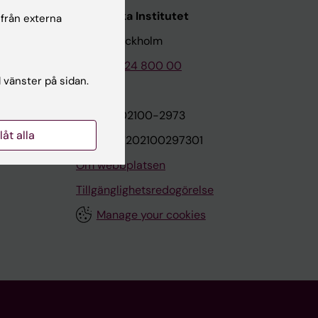
Karolinska Institutet
 från externa
171 77 Stockholm
Tel: 08-524 800 00
l vänster på sidan.
on
Org.nr: 202100-2973
llåt alla
VAT.nr: SE202100297301
Om webbplatsen
Tillgänglighetsredogörelse
Manage your cookies