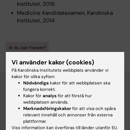
Institutet, 2016
Medicine Kandidatexamen, Karolinska
Institutet, 2014
Är du Joar Franzén?
Redigera din profil
Vi använder kakor (cookies)
På Karolinska Institutets webbplats använder vi
kakor för olika syften:
Nödvändiga
kakor för att webbplatsen ska
fungera korrekt.
Huvudmeny
Kakor för
analys
för att förstå hur
webbplatsen används.
Utbildning
Marknadsföringskakor
för att visa och spåra
Forskarutbildning
relevant innehåll och annonser från externa
plattformar.
Forskning
Viss information kan överföras till länder utanför EU.