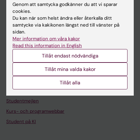
Om KI
Genom att samtycka godkänner du att vi sparar
cookies.
Du kan när som helst ändra eller återkalla ditt
På gång
samtycke via kakikonen längst ned till vänster på
sidan.
Nyheter
Mer information om våra kakor
Kalender
Read this information in English
Tillåt endast nödvändiga
Student
Tillåt mina valda kakor
Ladok
Canvas
Tillåt alla
Schema
Studentmejlen
Kurs- och programwebbar
Student på KI