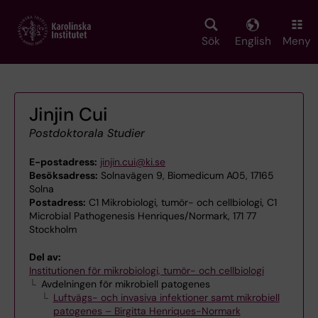
Skip
to
main
Sök
English
Meny
content
Jinjin Cui
Postdoktorala Studier
E-postadress:
jinjin.cui@ki.se
Besöksadress:
Solnavägen 9, Biomedicum A05, 17165
Solna
Postadress:
C1 Mikrobiologi, tumör- och cellbiologi, C1
Microbial Pathogenesis Henriques/Normark, 171 77
Stockholm
Del av:
Institutionen för mikrobiologi, tumör- och cellbiologi
Avdelningen för mikrobiell patogenes
Luftvägs- och invasiva infektioner samt mikrobiell
patogenes – Birgitta Henriques-Normark