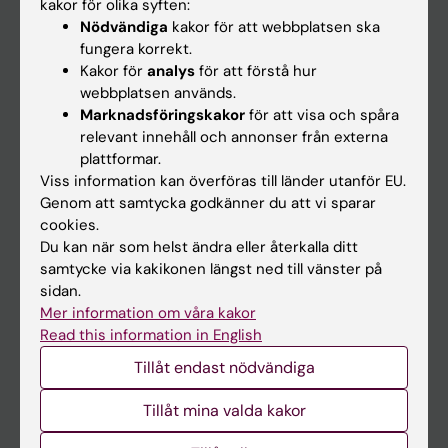
På gång
kakor för olika syften:
Nödvändiga
kakor för att webbplatsen ska
Nyheter
fungera korrekt.
Kalender
Kakor för
analys
för att förstå hur
webbplatsen används.
Marknadsföringskakor
för att visa och spåra
Student
relevant innehåll och annonser från externa
Ladok
plattformar.
Viss information kan överföras till länder utanför EU.
Canvas
Genom att samtycka godkänner du att vi sparar
Schema
cookies.
Du kan när som helst ändra eller återkalla ditt
Studentmejlen
samtycke via kakikonen längst ned till vänster på
Kurs- och programwebbar
sidan.
Mer information om våra kakor
Student på KI
Read this information in English
Tillåt endast nödvändiga
Medarbetare
Tillåt mina valda kakor
Medarbetarportalen