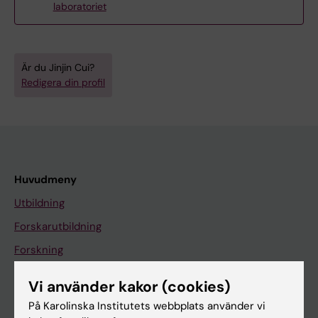
laboratoriet
Är du Jinjin Cui?
Redigera din profil
Huvudmeny
Utbildning
Forskarutbildning
Forskning
Om KI
Vi använder kakor (cookies)
På Karolinska Institutets webbplats använder vi