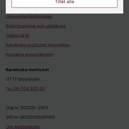
Tillåt alla
Kontakta och besök KI
Universitetsbiblioteket
Stöd forskning och utbildning
Jobba på KI
Karolinska Institutet Innovation
Kontakta presstjänsten
Karolinska Institutet
171 77 Stockholm
Tel: 08-524 800 00
Org.nr: 202100-2973
VAT.nr: SE202100297301
Om webbplatsen