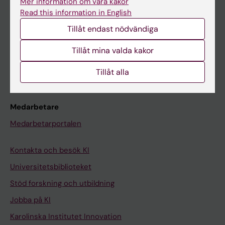
Mer information om våra kakor
Canvas
Read this information in English
Schema
Tillåt endast nödvändiga
Studentmejlen
Tillåt mina valda kakor
Kurs- och programwebbar
Tillåt alla
Student på KI
Medarbetare
Medarbetarportalen
Kontakta och besök KI
Universitetsbiblioteket
Stöd forskning och utbildning
Jobba på KI
Karolinska Institutet Innovation