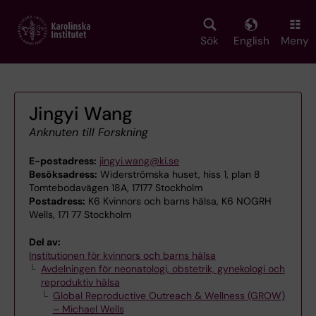
Skip
to
main
Sök
English
Meny
content
Jingyi Wang
Anknuten till Forskning
E-postadress:
jingyi.wang@ki.se
Besöksadress:
Widerströmska huset, hiss 1, plan 8
Tomtebodavägen 18A, 17177 Stockholm
Postadress:
K6 Kvinnors och barns hälsa, K6 NOGRH
Wells, 171 77 Stockholm
Del av:
Institutionen för kvinnors och barns hälsa
Avdelningen för neonatologi, obstetrik, gynekologi och
reproduktiv hälsa
Global Reproductive Outreach & Wellness (GROW)
– Michael Wells