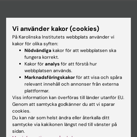
Huvudmeny
Vi använder kakor (cookies)
Utbildning
På Karolinska Institutets webbplats använder vi
kakor för olika syften:
Forskarutbildning
Nödvändiga
kakor för att webbplatsen ska
Forskning
fungera korrekt.
Kakor för
analys
för att förstå hur
Om KI
webbplatsen används.
Marknadsföringskakor
för att visa och spåra
relevant innehåll och annonser från externa
På gång
plattformar.
Nyheter
Viss information kan överföras till länder utanför EU.
Genom att samtycka godkänner du att vi sparar
Kalender
cookies.
Du kan när som helst ändra eller återkalla ditt
Student
samtycke via kakikonen längst ned till vänster på
sidan.
Ladok