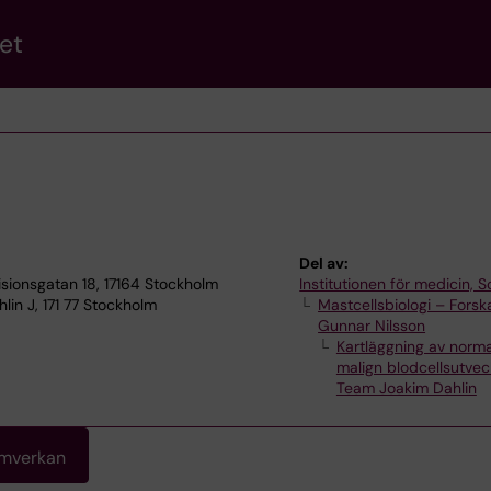
et
Del av:
sionsgatan 18, 17164 Stockholm
Institutionen för medicin, S
lin J, 171 77 Stockholm
Mastcellsbiologi – Fors
Gunnar Nilsson
Kartläggning av norm
malign blodcellsutvec
Team Joakim Dahlin
amverkan