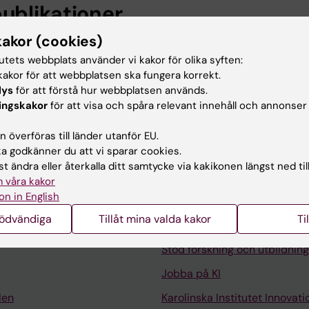
publikationer
kakor (cookies)
NCES.
2024;8(15):3941-3945
tutets webbplats använder vi kakor för olika syften:
 gene disruption determines the roles of MITF and CI
akor för att webbplatsen ska fungera korrekt.
rentiation
lys
för att förstå hur webbplatsen används.
lsson G; Dahlin JS
ingskakor
för att visa och spåra relevant innehåll och annonser
 överföras till länder utanför EU.
 godkänner du att vi sparar cookies.
t ändra eller återkalla ditt samtycke via kakikonen längst ned til
 våra kakor
on in English
Kontakta och besök KI
nödvändiga
Tillåt mina valda kakor
Ti
Universitetsbiblioteket
Stöd forskning och utbildning
Jobba på KI
len
Karolinska Institutet Innovati