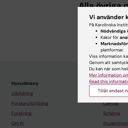
Alla övriga 
Vi använder 
LETTER:
BLOOD ADVA
På Karolinska Insti
CRISPR/Cas9-mediated
Nödvändiga
k
human mast cell diffe
Kakor för
ana
Mo J; Wermeling F; Ni
Marknadsför
plattformar.
Viss information kan
Genom att samtycka
Du kan när som hels
Mer information om
Read this informati
Huvudmeny
Student
Tillåt endast 
Utbildning
Ladok
Forskarutbildning
Canvas
Forskning
Schema
Om KI
Studentmej