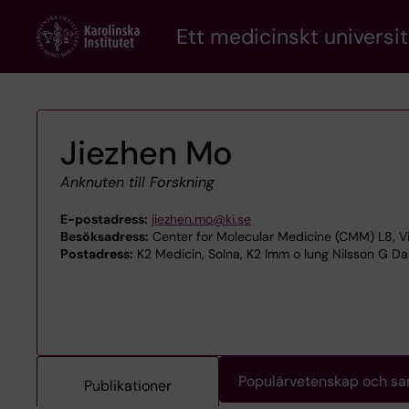
Skip
Ett medicinskt universit
to
main
content
Jiezhen Mo
Anknuten till Forskning
E-postadress:
jiezhen.mo@ki.se
Besöksadress:
Center for Molecular Medicine (CMM) L8, Vi
Postadress:
K2 Medicin, Solna, K2 Imm o lung Nilsson G Dah
Populärvetenskap och s
Publikationer