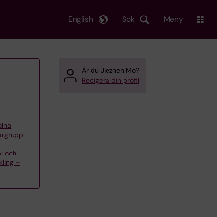
English
Sök
Meny
Är du Jiezhen Mo?
Redigera din profil
olna
kargrupp
al och
kling –