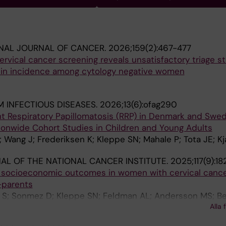
NAL JOURNAL OF CANCER.
2026;159(2):467-477
ervical cancer screening reveals unsatisfactory triage st
 in incidence among cytology negative women
 INFECTIOUS DISEASES.
2026;13(6):ofag290
nt Respiratory Papillomatosis (RRP) in Denmark and Swe
nwide Cohort Studies in Children and Young Adults
Wang J; Frederiksen K; Kleppe SN; Mahale P; Tota JE; Kj
AL OF THE NATIONAL CANCER INSTITUTE.
2025;117(9):1
 socioeconomic outcomes in women with cervical cance
-parents
S; Sonmez D; Kleppe SN; Feldman AL; Andersson MS; Be
Alla 