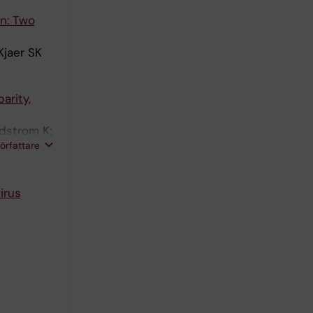
n: Two
Kjaer SK
arity,
dstrom K;
författare
irus