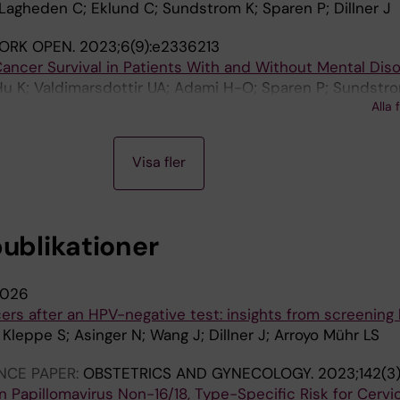
Lagheden C; Eklund C; Sundstrom K; Sparen P; Dillner J
ORK OPEN.
2023;6(9):e2336213
Cancer Survival in Patients With and Without Mental Dis
Hu K; Valdimarsdottir UA; Adami H-O; Sparen P; Sundstro
Alla 
Visa fler
publikationer
026
cers after an HPV-negative test: insights from screening 
Kleppe S; Asinger N; Wang J; Dillner J; Arroyo Mühr LS
NCE PAPER:
OBSTETRICS AND GYNECOLOGY.
2023;142(3
Papillomavirus Non-16/18, Type-Specific Risk for Cervic