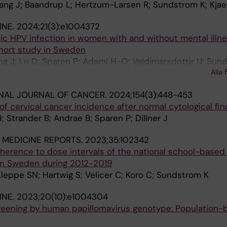
ang J; Baandrup L; Hertzum-Larsen R; Sundstrom K; Kjae
INE.
2024;21(3):e1004372
c HPV infection in women with and without mental illne
hort study in Sweden
ng J; Lu D; Sparen P; Adami H-O; Valdimarsdottir U; Sun
Alla 
NAL JOURNAL OF CANCER.
2024;154(3):448-453
f cervical cancer incidence after normal cytological fin
 Strander B; Andrae B; Sparen P; Dillner J
 MEDICINE REPORTS.
2023;35:102342
herence to dose intervals of the national school-based
in Sweden during 2012-2019
Kleppe SN; Hartwig S; Velicer C; Koro C; Sundstrom K
INE.
2023;20(10):e1004304
creening by human papillomavirus genotype: Population-