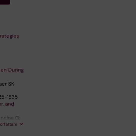
rategies
den During
aer SK
825-1835
r, and
ncina G;
författare