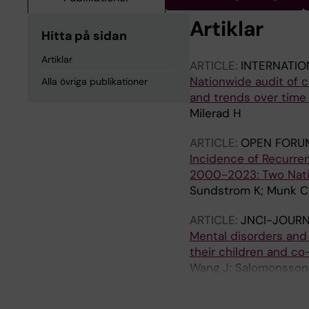
Artiklar
Hitta på sidan
Artiklar
ARTICLE:
INTERNATIO
Nationwide audit of c
Alla övriga publikationer
and trends over time
Milerad H
ARTICLE:
OPEN FORUM
Incidence of Recurre
2000-2023: Two Natio
Sundstrom K; Munk C; 
ARTICLE:
JNCI-JOURN
Mental disorders and
their children and co
Wang J; Salomonsson 
Fang F; Sundstrom K