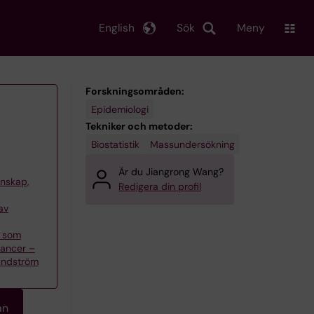
English
Sök
Meny
Forskningsområden:
Epidemiologi
Tekniker och metoder:
Biostatistik
Massundersökning
Är du Jiangrong Wang?
tenskap,
Redigera din profil
av
s som
cancer –
undström
an