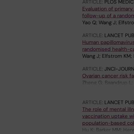
ARTICLE:
PLOS MEDIC
Evaluation of primar
follow-up of a random
Yao Q; Wang J; Elfstr
ARTICLE:
LANCET PUB
Human papillomavirus-
randomised health-car
Wang J; Elfstrom KM; D
ARTICLE:
JNCI-JOURN
Ovarian cancer risk fa
Zheng G; Baandrup L;
Kjaer SK
ARTICLE:
LANCET PUB
The role of mental i
vaccination uptake w
population-based co
Hu K; Barker MM; Herw