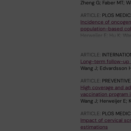
Zheng G; Faber MT; W
ARTICLE:
PLOS MEDIC
Incidence of oncogeni
population-based co
Herweijer E; Hu K; Wa
Fang F
ARTICLE:
INTERNATIO
Long-term follow-up o
Wang J; Edvardsson H;
ARTICLE:
PREVENTIVE
High coverage and ad
vaccination program 
Wang J; Herweijer E; 
ARTICLE:
PLOS MEDIC
Impact of cervical s
estimations