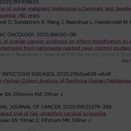
2025;199:108633
nce of vulvar malignant melanoma in Denmark and Swede
overing >40 years
unk C; Sundstrom K; Wang J; Baandrup L; Haedersdal M; 
IC ONCOLOGY.
2025;198:130-136
k of ovarian cancer: evidence on effect modification by p
etriosis from nationwide nested case-control studies
Wang J; Baandrup L; Hannibal CG; Hertzum-Larsen R; Sun
Alla 
 INFECTIOUS DISEASES.
2025;231(4):e638-e649
-Period-Cohort Analysis of Declining Human Papillomav
e SN; Elfstrom KM; Dillner J
NAL JOURNAL OF CANCER.
2025;156(2):379-388
sed trial of risk-stratified cervical screening
san SS; Yilmaz E; Elfstrom MK; Dillner J