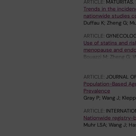
ARTICLE:
MATURITAS.
Trends in the incide
nationwide studies c
Duffau K; Zheng G; M
ARTICLE:
GYNECOLOG
Use of statins and ris
menopause and endom
Bouazzi M; Zheng G; 
Kjaer SK
ARTICLE:
JOURNAL OF
Population-Based Age
Prevalence
Gray P; Wang J; Klepp
ARTICLE:
INTERNATIO
Nationwide registry-ba
Muhr LSA; Wang J; Has