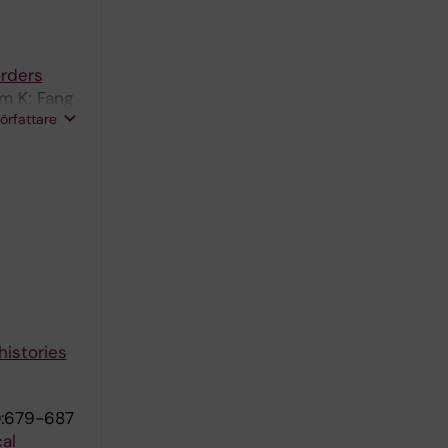
orders
m K; Fang
författare
histories
):679-687
al