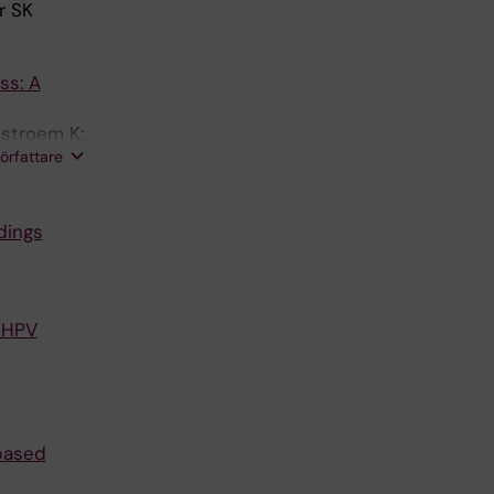
r SK
ss: A
dstroem K;
författare
dings
 HPV
based