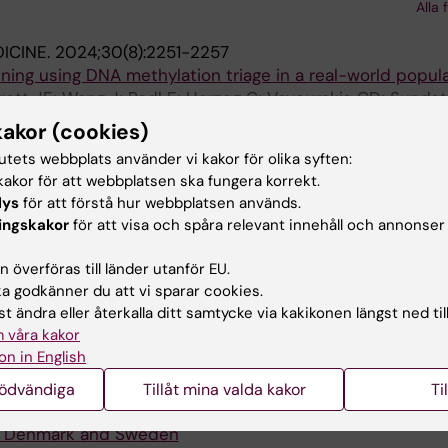
Alla 
ICINE.
2024;30(8):2251-2257
ning using DNA methylation triage in a real-world popul
rett JE; Wang J; Redl E; Herzog C; Vavourakis CD; Sunds
Alla 
dter M
kakor (cookies)
tutets webbplats använder vi kakor för olika syften:
2024;185:108009
akor för att webbplatsen ska fungera korrekt.
d ovarian cancer risk: Evidence from nationwide studie
lys
för att förstå hur webbplatsen används.
Denmark and Sweden
ingskakor
för att visa och spåra relevant innehåll och annonser
 Wang J; Hertzum-Larsen R; Hannibal CG; Morch LS; Fabe
Alla 
K
 överföras till länder utanför EU.
 godkänner du att vi sparar cookies.
DATA.
2024;11(1):697
t ändra eller återkalla ditt samtycke via kakikonen längst ned til
 Screening Cohort
 våra kakor
Kleppe SN; Wang J; Andersson H; Elfstrom M; Merino R; S
on in English
URNAL OF CANCER.
2024;130(8):1279-1285
nödvändiga
Tillåt mina valda kakor
Ti
and risk of ovarian cancer: a combined analysis from t
in Denmark and Sweden