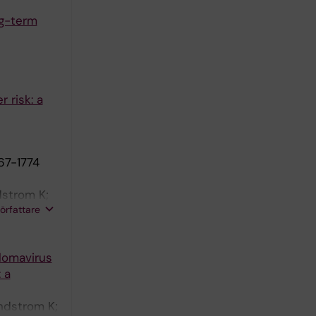
ng-term
 risk: a
767-1774
dstrom K;
författare
lomavirus
 a
undstrom K;