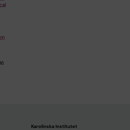
cal
om
16
Karolinska Institutet