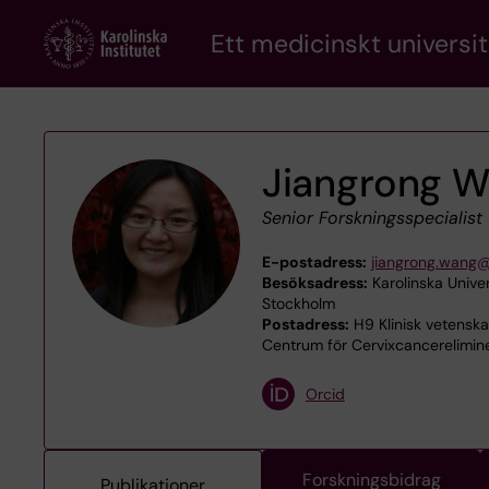
Skip
Ett medicinskt universit
to
main
content
Jiangrong 
Senior Forskningsspecialist
E-postadress:
jiangrong.wang@
Besöksadress:
Karolinska Unive
Stockholm
Postadress:
H9 Klinisk vetenska
Centrum för Cervixcancerelimin
Orcid
Forskningsbidrag
Publikationer