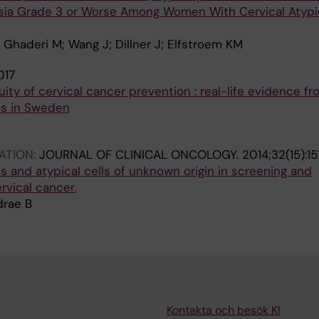
lasia Grade 3 or Worse Among Women With Cervical Atypi
 Ghaderi M; Wang J; Dillner J; Elfstroem KM
017
ity of cervical cancer prevention : real-life evidence fr
s in Sweden
ATION:
JOURNAL OF CLINICAL ONCOLOGY.
2014;32(15):15
ls and atypical cells of unknown origin in screening and
rvical cancer.
drae B
Kontakta och besök KI