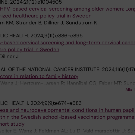
INE.
2024;21(12):e1004505
y HPV-based cervical screening among older women: Lo
ized healthcare policy trial in Sweden
om KM; Strander B; Dillner J; Sundstrom K
LIC HEALTH.
2024;9(11):e886-e895
based cervical screening and long-term cervical cancer
e policy trial in Sweden
illner J
AL OF THE NATIONAL CANCER INSTITUTE.
2024;116(11):1
ctors in relation to family history
 Wang J; Hertzum-Larsen R; Hannibal CG; Faber MT; Sun
Alla 
LIC HEALTH.
2024;9(9):e674-e683
llness and neurodevelopmental conditions in human papil
ithin the Swedish school-based vaccination programme:
hort study
eijer E; Wang J; Feldman AL; Lu D; Valdimarsdottir U; S