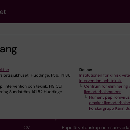
et
Wang
ki.se
Del av:
rsitetssjukhuset, Huddinge, F56, 14186
Institutionen för klinisk ve
intervention och teknik
p, intervention och teknik, H9 CLT
Centrum för eliminering 
ering Sundström, 141 52 Huddinge
livmoderhalscancer
Humant papillomviru
orsakar livmoderhals
Forskargrupp Karin S
CV
Populärvetenskap och samverk