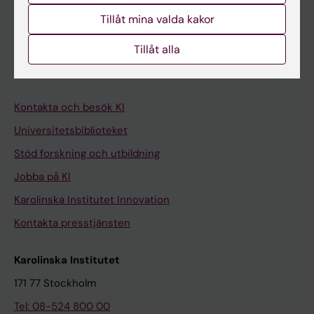
Student på KI
Tillåt mina valda kakor
Medarbetare
Tillåt alla
Medarbetarportalen
Kontakta och besök KI
Universitetsbiblioteket
Stöd forskning och utbildning
Jobba på KI
Karolinska Institutet Innovation
Kontakta presstjänsten
Karolinska Institutet
171 77 Stockholm
Tel: 08-524 800 00