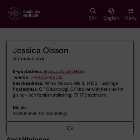
Skip
to
main
Sök
English
Meny
content
Jessica Olsson
Administratör
E-postadress:
jessica.olsson@ki.se
Telefon:
+46852488012
Besöksadress:
Alfred Nobels Allé 8, 14152 Huddinge
Postadress:
OF Odontologi, OF Utbkansliet Kansliet för
grund- och forskarutbildning, 171 77 Stockholm
Del av:
Institutionen för odontologi
CV
Anställningar