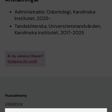
Administratör, Odontologi, Karolinska
Institutet, 2025-
Tandsköterska, Universitetstandvården,
Karolinska Institutet, 2017-2025
Är du Jessica Olsson?
Redigera din profil
Huvudmeny
Utbildning