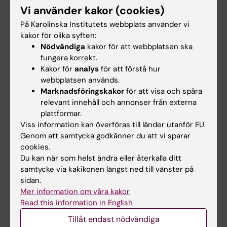
Forskarutbildning
Vi använder kakor (cookies)
Forskning
På Karolinska Institutets webbplats använder vi
Om KI
kakor för olika syften:
Nödvändiga
kakor för att webbplatsen ska
fungera korrekt.
På gång
Kakor för
analys
för att förstå hur
webbplatsen används.
Nyheter
Marknadsföringskakor
för att visa och spåra
Kalender
relevant innehåll och annonser från externa
plattformar.
Viss information kan överföras till länder utanför EU.
Student
Genom att samtycka godkänner du att vi sparar
Ladok
cookies.
Du kan när som helst ändra eller återkalla ditt
Canvas
samtycke via kakikonen längst ned till vänster på
Schema
sidan.
Mer information om våra kakor
Studentmejlen
Read this information in English
Kurs- och programwebbar
Tillåt endast nödvändiga