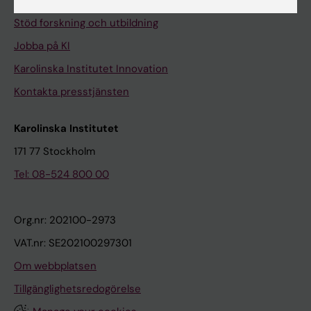
Universitetsbiblioteket
Stöd forskning och utbildning
Jobba på KI
Karolinska Institutet Innovation
Kontakta presstjänsten
Karolinska Institutet
171 77 Stockholm
Tel: 08-524 800 00
Org.nr: 202100-2973
VAT.nr: SE202100297301
Om webbplatsen
Tillgänglighetsredogörelse