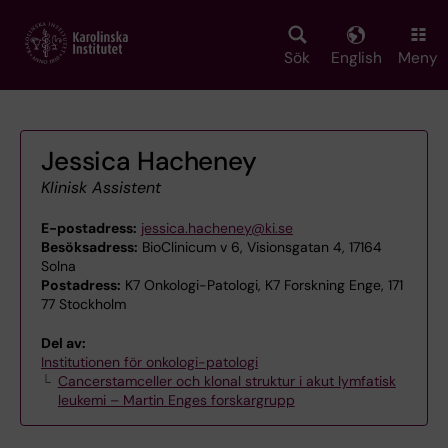
Skip
to
main
Sök
English
Meny
content
Jessica Hacheney
Klinisk Assistent
E-postadress:
jessica.hacheney@ki.se
Besöksadress:
BioClinicum v 6, Visionsgatan 4, 17164
Solna
Postadress:
K7 Onkologi-Patologi, K7 Forskning Enge, 171
77 Stockholm
Del av:
Institutionen för onkologi-patologi
Cancerstamceller och klonal struktur i akut lymfatisk
leukemi – Martin Enges forskargrupp