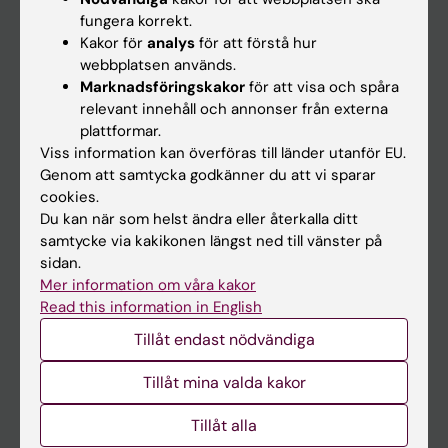
Kalender
fungera korrekt.
Kakor för
analys
för att förstå hur
webbplatsen används.
Student
Marknadsföringskakor
för att visa och spåra
Ladok
relevant innehåll och annonser från externa
plattformar.
Canvas
Viss information kan överföras till länder utanför EU.
Schema
Genom att samtycka godkänner du att vi sparar
cookies.
Studentmejlen
Du kan när som helst ändra eller återkalla ditt
Kurs- och programwebbar
samtycke via kakikonen längst ned till vänster på
sidan.
Student på KI
Mer information om våra kakor
Read this information in English
Medarbetare
Tillåt endast nödvändiga
Medarbetarportalen
Tillåt mina valda kakor
Kontakta och besök KI
Tillåt alla