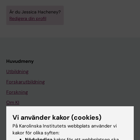
Är du Jessica Hacheney?
Redigera din profil
Huvudmeny
Utbildning
Forskarutbildning
Forskning
Om KI
Vi använder kakor (cookies)
På gång
På Karolinska Institutets webbplats använder vi
kakor för olika syften:
Nyheter
Nödvändiga
kakor för att webbplatsen ska