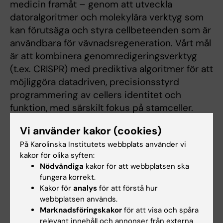
medicin framåt – genom att utveckla
datoralgoritmer och molekylära verktyg som
kan förutsäga och styra cellbeteenden som är
användbara för vävnadsregeneration. Vårt mål
är att kombinera genomredigeringsverktyg
(t.ex. CRISPR) med prediktiva algoritmer för att
möjliggöra datadriven, precisionsstyrd
programmering av cellers identitet och
funktion, med särskilt fokus på stamceller.
Vår grupp är baserad vid Institutionen för
Vi använder kakor (cookies)
Laboratoriemedicin, en fantastisk
På Karolinska Institutets webbplats använder vi
forskningsmiljö som förenar grundläggande
kakor för olika syften:
Nödvändiga
kakor för att webbplatsen ska
teknikutveckling med kliniska tillämpningar
fungera korrekt.
inom cell- och genterapi i en enda, integrerad
Kakor för
analys
för att förstå hur
miljö.
webbplatsen används.
Marknadsföringskakor
för att visa och spåra
relevant innehåll och annonser från externa