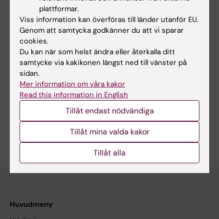
plattformar.
Viss information kan överföras till länder utanför EU.
Forskningsområden:
Genom att samtycka godkänner du att vi sparar
Annan medicinteknik
Cell- och molekylärbiologi
cookies.
Du kan när som helst ändra eller återkalla ditt
Medicinsk bioteknologi (Inriktn. mot cellbiologi (inkl.
stamcellsbiologi), molekylärbiologi, mikrobiologi, biokemi
samtycke via kakikonen längst ned till vänster på
eller biofarmaci)
sidan.
Forskningsämnen:
Mer information om våra kakor
Big data
Regenerativ
Stamcellsforskning
Syntesbiologi
CRISPR-Cas system
Genomik
Read this information in English
medicin
Visa alla
Maskininlärning
Prediktionsalgoritmer
Tillåt endast nödvändiga
Är du Jens Magnusson?
Tillåt mina valda kakor
Redigera din profil
Tillåt alla
Huvudmeny