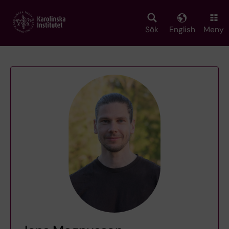
Skip
to
main
Sök
English
Meny
content