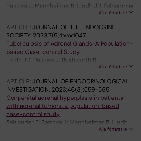
Patrova J; Mannheimer B; Lindh JD; Falhammar
Alla författare
H
ARTICLE:
JOURNAL OF THE ENDOCRINE
SOCIETY.
2023;7(5):bvad047
Tuberculosis of Adrenal Glands-A Population-
based Case-control Study
Lindh JD; Patrova J; Rushworth RL;
Alla författare
Mannheimer B; Falhammar H
ARTICLE:
JOURNAL OF ENDOCRINOLOGICAL
INVESTIGATION.
2023;46(3):559-565
Congenital adrenal hyperplasia in patients
with adrenal tumors: a population-based
case-control study
Sahlander F; Patrova J; Mannheimer B; Lindh
Alla författare
JD; Falhammar H