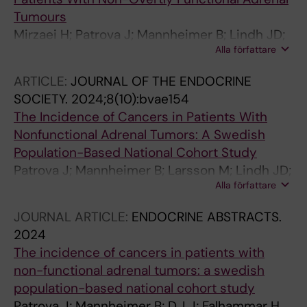
Tumours
Mirzaei H; Patrova J; Mannheimer B; Lindh JD;
Alla författare
Falhammar H
ARTICLE:
JOURNAL OF THE ENDOCRINE
SOCIETY.
2024;8(10):bvae154
The Incidence of Cancers in Patients With
Nonfunctional Adrenal Tumors: A Swedish
Population-Based National Cohort Study
Patrova J; Mannheimer B; Larsson M; Lindh JD;
Alla författare
Falhammar H
JOURNAL ARTICLE:
ENDOCRINE ABSTRACTS.
2024
The incidence of cancers in patients with
non-functional adrenal tumors: a swedish
population-based national cohort study
Patrova J; Mannheimer B; D. LJ; Falhammar H