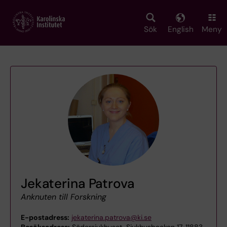
Skip
to
main
Sök
English
Meny
content
Jekaterina Patrova
Anknuten till Forskning
E-postadress:
jekaterina.patrova@ki.se
Besöksadress:
Södersjukhuset, Sjukhusbacken 17, 11883