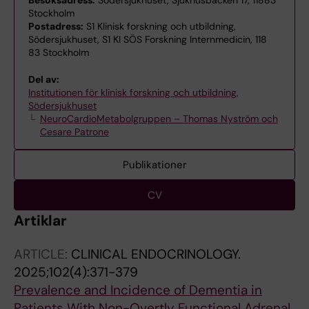
Stockholm
Postadress:
S1 Klinisk forskning och utbildning,
Södersjukhuset, S1 KI SÖS Forskning Internmedicin, 118
83 Stockholm
Del av:
Institutionen för klinisk forskning och utbildning,
Södersjukhuset
NeuroCardioMetabolgruppen – Thomas Nyström och
Cesare Patrone
Publikationer
CV
Artiklar
ARTICLE:
CLINICAL ENDOCRINOLOGY.
2025;102(4):371-379
Prevalence and Incidence of Dementia in
Patients With Non-Overtly Functional Adrenal