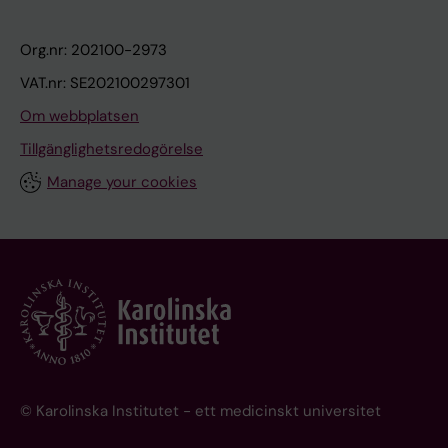
Org.nr: 202100-2973
VAT.nr: SE202100297301
Om webbplatsen
Tillgänglighetsredogörelse
Manage your cookies
© Karolinska Institutet - ett medicinskt universitet