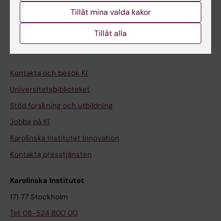
Tillåt mina valda kakor
Medarbetare
Tillåt alla
Medarbetarportalen
Kontakta och besök KI
Universitetsbiblioteket
Stöd forskning och utbildning
Jobba på KI
Karolinska Institutet Innovation
Kontakta presstjänsten
Karolinska Institutet
171 77 Stockholm
Tel: 08-524 800 00