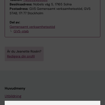
Besöksadress:
Nobels väg 5, 17165 Solna
Postadress:
GVS Gemensamt verksamhetsstöd, GVS
STAB, 171 77 Stockholm
Del av:
Gemensamt verksamhetsstöd
GVS-stab
Är du Jeanette Rosén?
Redigera din profil
Huvudmeny
Utbildning
Forskarutbildning