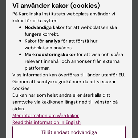
Vi använder kakor (cookies)
Forskning
På Karolinska Institutets webbplats använder vi
Om KI
kakor för olika syften:
Nödvändiga
kakor för att webbplatsen ska
fungera korrekt.
På gång
Kakor för
analys
för att förstå hur
webbplatsen används.
Nyheter
Marknadsföringskakor
för att visa och spåra
Kalender
relevant innehåll och annonser från externa
plattformar.
Viss information kan överföras till länder utanför EU.
Student
Genom att samtycka godkänner du att vi sparar
Ladok
cookies.
Du kan när som helst ändra eller återkalla ditt
Canvas
samtycke via kakikonen längst ned till vänster på
Schema
sidan.
Mer information om våra kakor
Studentmejlen
Read this information in English
Kurs- och programwebbar
Tillåt endast nödvändiga
Student på KI