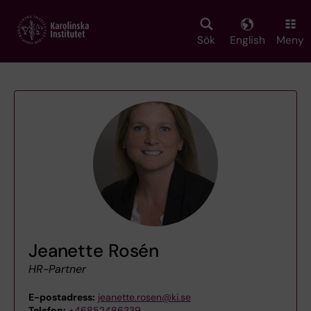
Skip
to
main
Sök
English
Meny
content
Jeanette Rosén
HR-Partner
E-postadress:
jeanette.rosen@ki.se
Telefon:
+46852486339