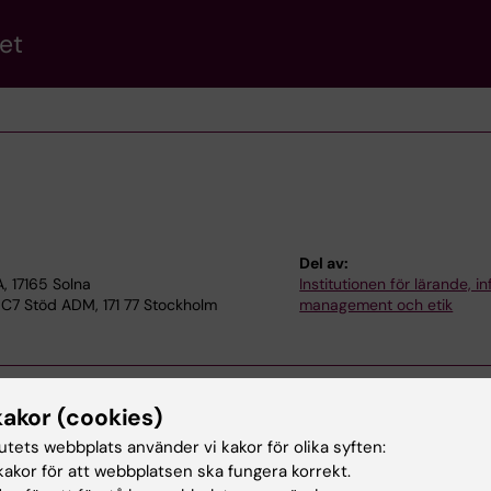
et
Del av:
 17165 Solna
Institutionen för lärande, in
 C7 Stöd ADM, 171 77 Stockholm
management och etik
kakor (cookies)
tutets webbplats använder vi kakor för olika syften:
akor för att webbplatsen ska fungera korrekt.