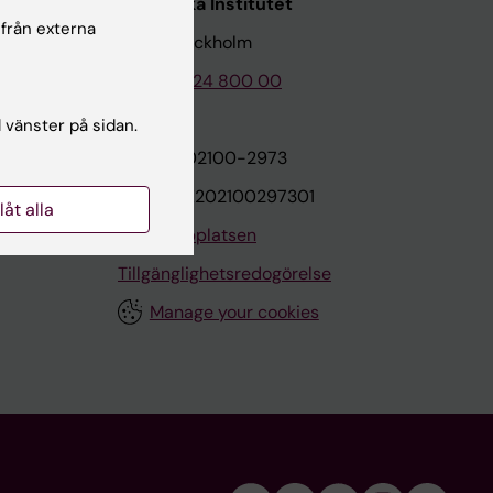
Karolinska Institutet
 från externa
171 77 Stockholm
Tel: 08-524 800 00
l vänster på sidan.
on
Org.nr: 202100-2973
VAT.nr: SE202100297301
llåt alla
Om webbplatsen
Tillgänglighetsredogörelse
Manage your cookies