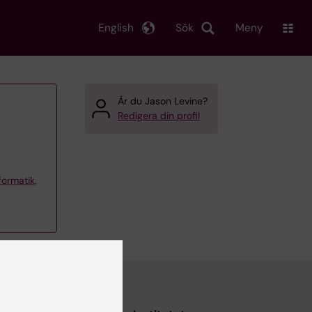
English
Sök
Meny
Är du Jason Levine?
Redigera din profil
formatik,