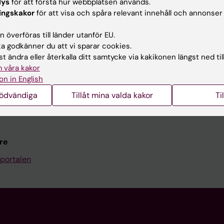
Kontakta och besök KI
lys
för att förstå hur webbplatsen används.
ingskakor
för att visa och spåra relevant innehåll och annonser
Universitetsbiblioteket
 överföras till länder utanför EU.
Stöd forskning och utbildning
 godkänner du att vi sparar cookies.
Jobba på KI
t ändra eller återkalla ditt samtycke via kakikonen längst ned til
 våra kakor
len
Karolinska Institutet Innovati
on in English
programwebbar
Kontakta presstjänsten
nödvändiga
Tillåt mina valda kakor
Ti
KI
re
portalen