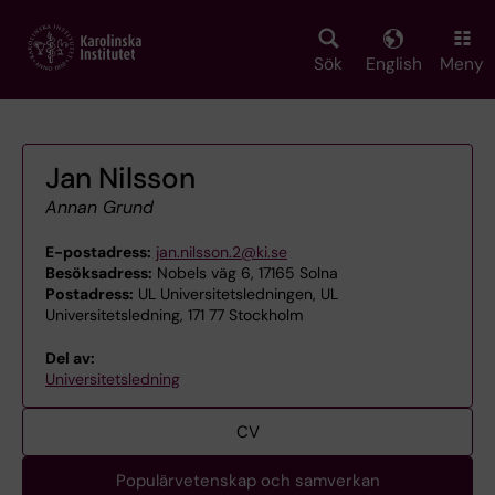
Skip
to
main
Sök
English
Meny
content
Jan Nilsson
Annan Grund
E-postadress:
jan.nilsson.2@ki.se
Besöksadress:
Nobels väg 6, 17165 Solna
Postadress:
UL Universitetsledningen, UL
Universitetsledning, 171 77 Stockholm
Del av:
Universitetsledning
CV
Populärvetenskap och samverkan