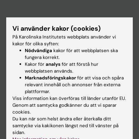
Huvudmeny
Vi använder kakor (cookies)
Utbildning
På Karolinska Institutets webbplats använder vi
kakor för olika syften:
Forskarutbildning
Nödvändiga
kakor för att webbplatsen ska
Forskning
fungera korrekt.
Kakor för
analys
för att förstå hur
Om KI
webbplatsen används.
Marknadsföringskakor
för att visa och spåra
relevant innehåll och annonser från externa
På gång
plattformar.
Nyheter
Viss information kan överföras till länder utanför EU.
Genom att samtycka godkänner du att vi sparar
Kalender
cookies.
Du kan när som helst ändra eller återkalla ditt
Student
samtycke via kakikonen längst ned till vänster på
Ladok
sidan.