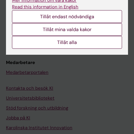
Mer information om våra kakor
Canvas
Read this information in English
Schema
Tillåt endast nödvändiga
Studentmejlen
Tillåt mina valda kakor
Kurs- och programwebbar
Tillåt alla
Student på KI
Medarbetare
Medarbetarportalen
Kontakta och besök KI
Universitetsbiblioteket
Stöd forskning och utbildning
Jobba på KI
Karolinska Institutet Innovation